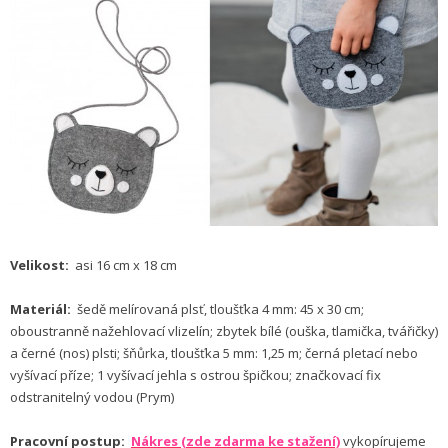
Velikost:
asi 16 cm x 18 cm
Materiál:
šedě melírovaná plsť, tloušťka 4 mm: 45 x 30 cm;
oboustranně nažehlovací vlizelín; zbytek bílé (ouška, tlamička, tvářičky)
a černé (nos) plsti; šňůrka, tloušťka 5 mm: 1,25 m; černá pletací nebo
vyšívací příze; 1 vyšívací jehla s ostrou špičkou; značkovací fix
odstranitelný vodou (Prym)
Pracovní postup:
Nákres (zde zdarma ke stažení)
vykopírujeme