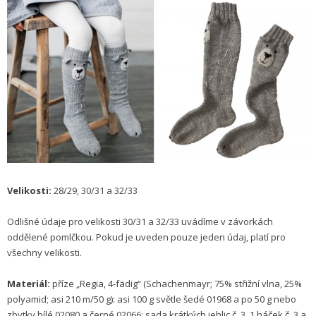
Velikosti:
28/29, 30/31 a 32/33
Odlišné údaje pro velikosti 30/31 a 32/33 uvádíme v závorkách
oddělené pomlčkou. Pokud je uveden pouze jeden údaj, platí pro
všechny velikosti.
Materiál:
příze „Regia, 4-fädig“ (Schachenmayr; 75% střižní vlna, 25%
polyamid; asi 210 m/50 g): asi 100 g světle šedé 01968 a po 50 g nebo
zbytky bílé 02080 a černé 02066; sada krátkých jehlic č. 3, 1 háček č. 3 a