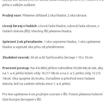
jehla s velkým ouškem
Pružný vzor:
Pleteme střídavě 2 oka hladce, 2 oka obrace.
Lícový žerzej v řadách:
Lícová řada hladce, rubová řada obrace, v
řadách dokola (ŘD): Všechny ŘD pleteme hladce.
Spletení 2 ok přetažením:
1 oko sejmeme hladce, 1 oko upleteme
hladce a sejmuté oko přes ně přetáhneme.
Zkušební vzorek:
30 ok a 42 řad lícového žerzeje = 10 x 10 cm.
Pracovní postup:
Na 4 krátké jehlice nahodíme 56 (60-64) ok tak, aby
na 1. a 4. jehlici leželo vždy 16 (17-18) ok a na 2. a 3. jehlici vždy 12 (13-
14) ok. Oka spojíme do kruhu. Označíme si přechod mezi řadami
dokola, leží na zadním středu mezi 1. a 4. jehlicí.
Pro lem upleteme 4 cm pružným vzorem v ŘD. Potom pleteme holenní
část lícovým žerzejem v ŘD.