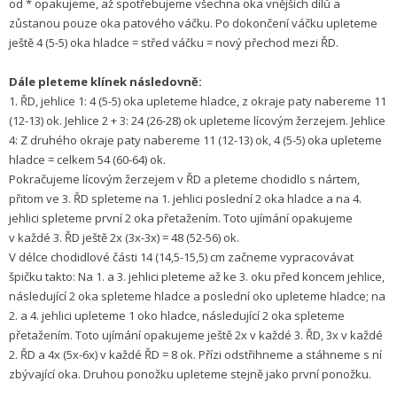
od * opakujeme, až spotřebujeme všechna oka vnějších dílů a
zůstanou pouze oka patového váčku. Po dokončení váčku upleteme
ještě 4 (5-5) oka hladce = střed váčku = nový přechod mezi ŘD.
Dále pleteme klínek následovně:
1. ŘD, jehlice 1: 4 (5-5) oka upleteme hladce, z okraje paty nabereme 11
(12-13) ok. Jehlice 2 + 3: 24 (26-28) ok upleteme lícovým žerzejem. Jehlice
4: Z druhého okraje paty nabereme 11 (12-13) ok, 4 (5-5) oka upleteme
hladce = celkem 54 (60-64) ok.
Pokračujeme lícovým žerzejem v ŘD a pleteme chodidlo s nártem,
přitom ve 3. ŘD spleteme na 1. jehlici poslední 2 oka hladce a na 4.
jehlici spleteme první 2 oka přetažením. Toto ujímání opakujeme
v každé 3. ŘD ještě 2x (3x-3x) = 48 (52-56) ok.
V délce chodidlové části 14 (14,5-15,5) cm začneme vypracovávat
špičku takto: Na 1. a 3. jehlici pleteme až ke 3. oku před koncem jehlice,
následující 2 oka spleteme hladce a poslední oko upleteme hladce; na
2. a 4. jehlici upleteme 1 oko hladce, následující 2 oka spleteme
přetažením. Toto ujímání opakujeme ještě 2x v každé 3. ŘD, 3x v každé
2. ŘD a 4x (5x-6x) v každé ŘD = 8 ok. Přízi odstřihneme a stáhneme s ní
zbývající oka. Druhou ponožku upleteme stejně jako první ponožku.