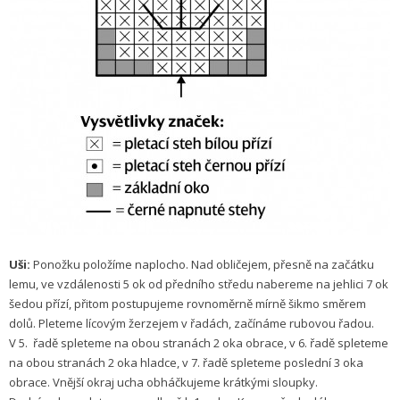
Uši:
Ponožku položíme naplocho. Nad obličejem, přesně na začátku
lemu, ve vzdálenosti 5 ok od předního středu nabereme na jehlici 7 ok
šedou přízí, přitom postupujeme rovnoměrně mírně šikmo směrem
dolů. Pleteme lícovým žerzejem v řadách, začínáme rubovou řadou.
V 5. řadě spleteme na obou stranách 2 oka obrace, v 6. řadě spleteme
na obou stranách 2 oka hladce, v 7. řadě spleteme poslední 3 oka
obrace. Vnější okraj ucha obháčkujeme krátkými sloupky.