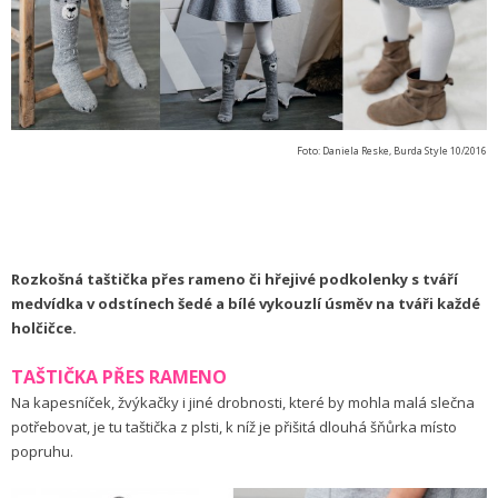
Foto: Daniela Reske, Burda Style 10/2016
Rozkošná taštička přes rameno či hřejivé podkolenky s tváří
medvídka v odstínech šedé a bílé vykouzlí úsměv na tváři každé
holčičce.
TAŠTIČKA PŘES RAMENO
Na kapesníček, žvýkačky i jiné drobnosti, které by mohla malá slečna
potřebovat, je tu taštička z plsti, k níž je přišitá dlouhá šňůrka místo
popruhu.