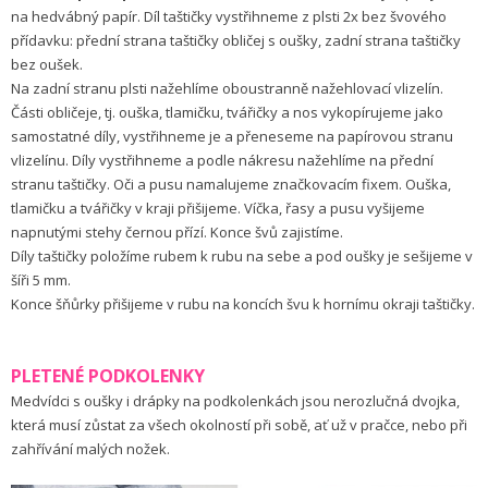
na hedvábný papír. Díl taštičky vystřihneme z plsti 2x bez švového
přídavku: přední strana taštičky obličej s oušky, zadní strana taštičky
bez oušek.
Na zadní stranu plsti nažehlíme oboustranně nažehlovací vlizelín.
Části obličeje, tj. ouška, tlamičku, tvářičky a nos vykopírujeme jako
samostatné díly, vystřihneme je a přeneseme na papírovou stranu
vlizelínu. Díly vystřihneme a podle nákresu nažehlíme na přední
stranu taštičky. Oči a pusu namalujeme značkovacím fixem. Ouška,
tlamičku a tvářičky v kraji přišijeme. Víčka, řasy a pusu vyšijeme
napnutými stehy černou přízí. Konce švů zajistíme.
Díly taštičky položíme rubem k rubu na sebe a pod oušky je sešijeme v
šíři 5 mm.
Konce šňůrky přišijeme v rubu na koncích švu k hornímu okraji taštičky.
PLETENÉ PODKOLENKY
Medvídci s oušky i drápky na podkolenkách jsou nerozlučná dvojka,
která musí zůstat za všech okolností při sobě, ať už v pračce, nebo při
zahřívání malých nožek.