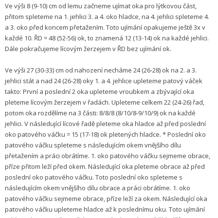
Ve výši 8 (9-10) cm od lemu začneme ujímat oka pro lýtkovou část,
přitom spleteme na 1. jehlici 3. a 4. oko hladce, na 4. jehlici spleteme 4.
a 3. oko před koncem přetažením. Toto ujímání opakujeme ještě 3x v
každé 10. ŘD = 48 (52-56) ok, to znamená 12 (13-14) ok na každé jehlici.
Dále pokračujeme lícovým žerzejem v ŘD bez ujímání ok.
Ve výši 27 (30-33) cm od nahození necháme 24 (26-28) ok na 2. a 3.
jehlici stát a nad 24 (26-28) oky 1. a 4. jehlice upleteme patový váček
takto: První a poslední 2 oka upleteme vroubkem a zbývající oka
pleteme lícovým žerzejem v řadách. Upleteme celkem 22 (24-26) řad,
potom oka rozdělíme na 3 části: 8/8/8 (8/10/8-9/10/9) ok na každé
jehlici. V následující lícové řadě pleteme oka hladce až před poslední
oko patového váčku = 15 (17-18) ok pletených hladce. * Poslední oko
patového váčku spleteme s následujícím okem vnějšího dílu
přetažením a práci obrátíme. 1. oko patového váčku sejmeme obrace,
příze přitom leží před okem. Následující oka pleteme obrace až před
poslední oko patového váčku. Toto poslední oko spleteme s
následujícím okem vnějšího dílu obrace a práci obrátíme. 1. oko
patového váčku sejmeme obrace, příze leží za okem. Následující oka
patového váčku upleteme hladce až k poslednímu oku. Toto ujímání