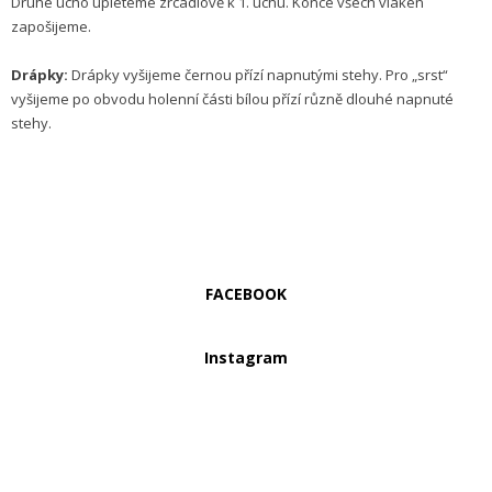
Druhé ucho upleteme zrcadlově k 1. uchu. Konce všech vláken
zapošijeme.
Drápky:
Drápky vyšijeme černou přízí napnutými stehy. Pro „srst“
vyšijeme po obvodu holenní části bílou přízí různě dlouhé napnuté
stehy.
FACEBOOK
Instagram