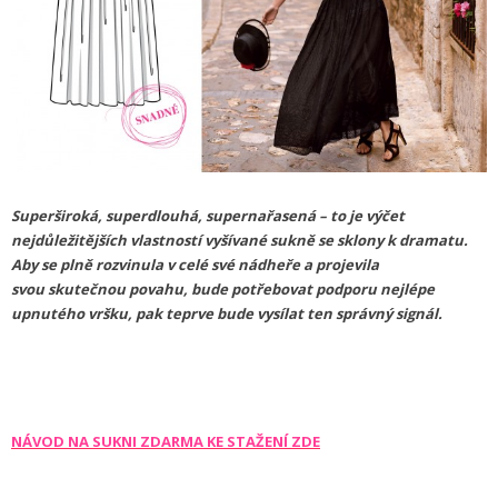
Superširoká, superdlouhá, supernařasená – to je výčet
nejdůležitějších vlastností vyšívané sukně se sklony k dramatu.
Aby se plně rozvinula v celé své nádheře a projevila
svou skutečnou povahu, bude potřebovat podporu nejlépe
upnutého vršku, pak teprve bude vysílat ten správný signál.
NÁVOD NA SUKNI ZDARMA KE STAŽENÍ ZDE