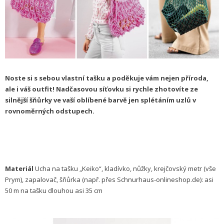
Noste si s sebou vlastní tašku a poděkuje vám nejen příroda,
ale i váš outfit! Nadčasovou síťovku si rychle zhotovíte ze
silnější šňůrky ve vaší oblíbené barvě jen splétáním uzlů v
rovnoměrných odstupech.
Materiál
Ucha na tašku „Keiko“, kladívko, nůžky, krejčovský metr (vše
Prym), zapalovač, šňůrka (např. přes Schnurhaus-onlineshop.de): asi
50 m na tašku dlouhou asi 35 cm