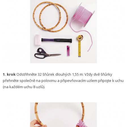
1. krok
Odstřihněte 32 šňůrek dlouhých 1,55 m: Vždy dvě šňůrky
přehněte společně na polovinu a připevňovacím uzlem připojte k uchu
(na každém uchu 8 uzlů).