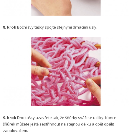
8. krok
Boční švy tašky spojte stejnými drhacími uzly.
9. krok
Dno tašky uzavřete tak, že šňůrky svážete uzlíky. Konce
šňůrek můžete ještě sestřihnout na stejnou délku a opět opálit
zapalovačem.