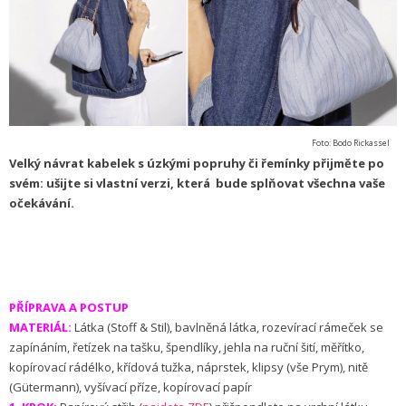
Foto: Bodo Rickassel
Velký návrat kabelek s úzkými popruhy či řemínky přijměte po
svém: ušijte si vlastní verzi, která bude splňovat všechna vaše
očekávání.
PŘÍPRAVA A POSTUP
MATERIÁL:
Látka (Stoff & Stil), bavlněná látka, rozevírací rámeček se
zapínáním, řetízek na tašku, špendlíky, jehla na ruční šití, měřítko,
kopírovací rádélko, křídová tužka, náprstek, klipsy (vše Prym), nitě
(Gütermann), vyšívací příze, kopírovací papír