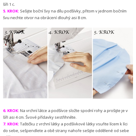
šíři 1 c.
5. KROK:
Sešijte boční švy na dílu podšívky, přitom v jednom bočním
švu nechte otvor na obrácení dlouhý asi 8 cm.
6. KROK:
Na vrchní látce a podšívce složte spodní rohy a prošijte je v
šíři asi 4 cm. Švové přídavky sestřihněte.
7. KROK:
Taštičku z vrchní látky a podšívkové látky vsuňte lícem k líci
do sebe, sešpendlete a obě strany nahoře sešijte oddělené od sebe