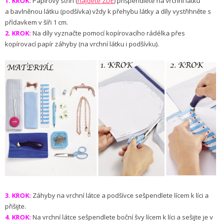
1. KROK:
Papírový střih (
najdete ZDE
) přišpendlete na vrchní látku
a bavlněnou látku (podšívka) vždy k přehybu látky a díly vystřihněte s
přídavkem v šíři 1 cm.
2. KROK:
Na díly vyznačte pomocí kopírovacího rádélka přes
kopírovací papír záhyby (na vrchní látku i podšívku).
3. KROK:
Záhyby na vrchní látce a podšívce sešpendlete lícem k líci a
přišijte.
4. KROK:
Na vrchní látce sešpendlete boční švy lícem k líci a sešijte je v