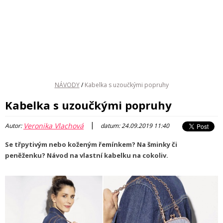
NÁVODY
/
Kabelka s uzoučkými popruhy
Kabelka s uzoučkými popruhy
|
Veronika Vlachová
Autor:
datum: 24.09.2019 11:40
Se třpytivým nebo koženým řemínkem? Na šminky či
peněženku? Návod na vlastní kabelku na cokoliv.