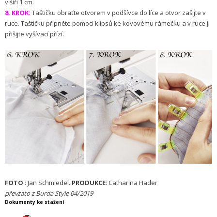
v šíři 1 cm.
8. KROK:
Taštičku obraťte otvorem v podšívce do líce a otvor zašijte v
ruce. Taštičku připněte pomocí klipsů ke kovovému rámečku a v ruce ji
přišijte vyšívací přízí.
FOTO
: Jan Schmiedel.
PRODUKCE
: Catharina Hader
převzato z Burda Style 04/2019
Dokumenty ke stažení