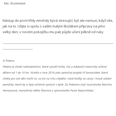
foto: Shutterstock
Nástup do první třídy mnohdy bývá stresující, být ale nemusí, když víte,
jak na to. Užijte si spolu s vaším malým školákem přípravy na jeho
velký den, v novém pokojíčku mu pak půjde učení pěkně od ruky.
-----------------------------------------------------------------------------------------------------------
-----------------------------
O Poketo:
Poketo je české nakladatelství, které vytváří knihy, hry a edukační materiály určené
dětem od 1 do 10 let. Vzniklo v roce 2016 jako společný projekt tří kamarádek, které
chtěly pro své děti tvořit to, co jim na trhu chybělo: malé knížky na cesty i hravé učební
pomůcky, které by si byly ochotné vystavit v bytě. Za Poketem stojí ilustrátorka Martina
Hamouzová, manažerka Adéla Švecová a spisovatelka Pavla Nejezchleba.