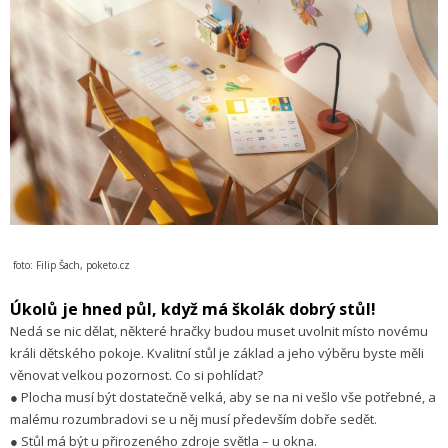
foto: Filip Šach, poketo.cz
Úkolů je hned půl, když má školák dobrý stůl!
Nedá se nic dělat, některé hračky budou muset uvolnit místo novému
králi dětského pokoje. Kvalitní stůl je základ a jeho výběru byste měli
věnovat velkou pozornost. Co si pohlídat?
● Plocha musí být dostatečně velká, aby se na ni vešlo vše potřebné, a
malému rozumbradovi se u něj musí především dobře sedět.
● Stůl má být u přirozeného zdroje světla – u okna.