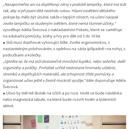
„Nezapomeňte ani na doplňkový zdroj v podobě lampičky, která má stát
tak, aby si při psaní dítě nestínilo rukou. Hlavní osvětlení dětského
pokoje by mělo být útulné, takže v teplých tónech, na učení naopak
zvolte lampičku se studeným světlem, které nemá tlumivé účinky,”
vysvětluje Adéla Švecová z nakladatelství Poketo, které se zaměřuje
na edukační pomůcky, knihy a hry pro děti od 3 do 10 let.
● Stůl musí doplňovat vyhovující židle. Zvolte ergonomickou, s
nastavitelným polohováním, s opěrkou na záda (případně i na nohy), s
područkami a kolečky.
„Ujistěte se, že má stůl dostatečné množství šuplíků, nebo sežeňte další
organizéry a poličky. Prvňáček určitě nedostane hromadu učebnic,
slovníků a doplňujících materiálů, ale schopnost třídit pomůcky a
organizovat učivo ještě v životě mockrát využije,”
dále doporučuje Adéla
Švecová.
● Učivo by měl mít školák na očích a po ruce. Hodit se bude nástěnka
nebo magnetická tabule, na které bude rozvrh hodin a týdenních
aktivit.