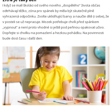
I když se malí školáci od svého nového „dospělého“ života občas
odtrhávají těžko, zóna pro spánek by měla být skutečně plně
vyhrazená odpočinku. Zvolte uklidňující barvy a naučte dítě (i sebe), že
v posteli se už nepracuje. Mozek potřebuje chvíli před spánkem
„vypnout“ a není proto vhodné si ještě pod peřinou opakovat učivo.
Dopřejte si chvilku na pomazlení a hezkou pohádku. Na povinnosti
bude dost času i další den.