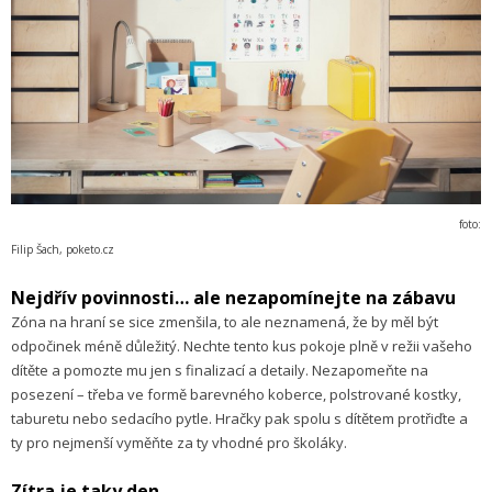
foto:
Filip Šach, poketo.cz
Nejdřív povinnosti… ale nezapomínejte na zábavu
Zóna na hraní se sice zmenšila, to ale neznamená, že by měl být
odpočinek méně důležitý. Nechte tento kus pokoje plně v režii vašeho
dítěte a pomozte mu jen s finalizací a detaily. Nezapomeňte na
posezení – třeba ve formě barevného koberce, polstrované kostky,
taburetu nebo sedacího pytle. Hračky pak spolu s dítětem protřiďte a
ty pro nejmenší vyměňte za ty vhodné pro školáky.
Zítra je taky den