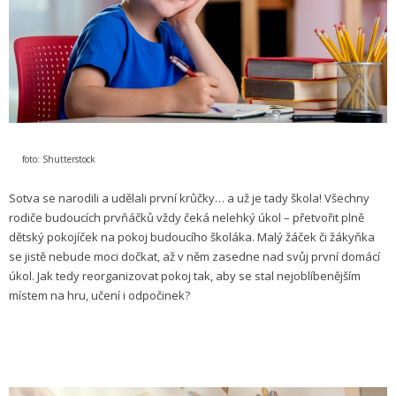
foto: Shutterstock
Sotva se narodili a udělali první krůčky… a už je tady škola! Všechny
rodiče budoucích prvňáčků vždy čeká nelehký úkol – přetvořit plně
dětský pokojíček na pokoj budoucího školáka. Malý žáček či žákyňka
se jistě nebude moci dočkat, až v něm zasedne nad svůj první domácí
úkol. Jak tedy reorganizovat pokoj tak, aby se stal nejoblíbenějším
místem na hru, učení i odpočinek?