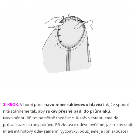
3. KROK:
V horní partii
navolníme rukávovou hlavici
tak, že spodní
nitě stáhneme tak, aby
rukáv přesně padl do průramku
.
Navolněnou šíři rovnoměrně rozdělíme. Rukáv vestehujeme do
průramku ze strany rukávu. Při zkoušce oděvu ověříme, jak rukáv sedí
(má-li mít hotový oděv ramenní vycpávky, použijeme je i při zkoušce).