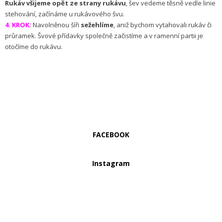
Rukáv všijeme opět ze strany rukávu
, šev vedeme těsně vedle linie
stehování, začínáme u rukávového švu.
4. KROK:
Navolněnou šíři
sežehlíme
, aniž bychom vytahovali rukáv či
průramek. Švové přídavky společně začistíme a v ramenní partii je
otočíme do rukávu.
FACEBOOK
Instagram