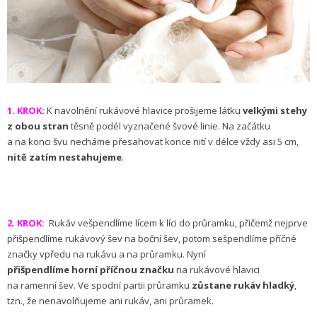
1. KROK:
K navolnění rukávové hlavice prošijeme látku
velkými stehy
z obou stran
těsně podél vyznačené švové linie. Na začátku
a na konci švu necháme přesahovat konce nití v délce vždy asi 5 cm,
nitě zatím nestahujeme
.
2. KROK:
Rukáv vešpendlíme lícem k líci do průramku, přičemž nejprve
přišpendlíme rukávový šev na boční šev, potom sešpendlíme příčné
značky vpředu na rukávu a na průramku. Nyní
přišpendlíme horní příčnou značku
na rukávové hlavici
na ramenní šev. Ve spodní partii průramku
zůstane rukáv hladký
,
tzn., že nenavolňujeme ani rukáv, ani průramek.