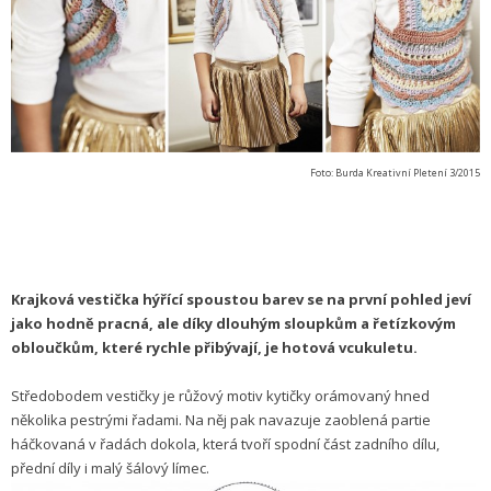
Foto: Burda Kreativní Pletení 3/2015
Krajková vestička hýřící spoustou barev se na první pohled jeví
jako hodně pracná, ale díky dlouhým sloupkům a řetízkovým
obloučkům, které rychle přibývají, je hotová vcukuletu.
Středobodem vestičky je růžový motiv kytičky orámovaný hned
několika pestrými řadami. Na něj pak navazuje zaoblená partie
háčkovaná v řadách dokola, která tvoří spodní část zadního dílu,
přední díly i malý šálový límec.