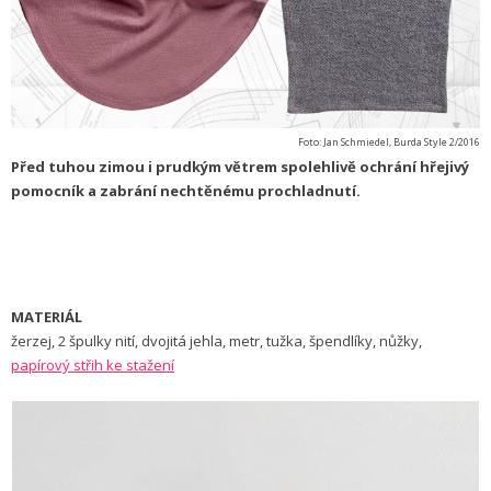
Foto: Jan Schmiedel, Burda Style 2/2016
Před tuhou zimou i prudkým větrem spolehlivě ochrání hřejivý
pomocník a zabrání nechtěnému prochladnutí.
MATERIÁL
žerzej, 2 špulky nití, dvojitá jehla, metr, tužka, špendlíky, nůžky,
papírový střih ke stažení