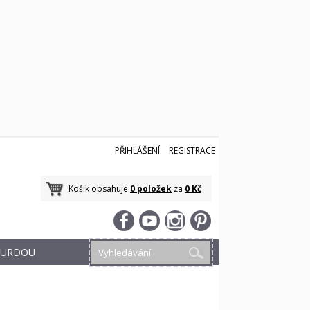
PŘIHLÁŠENÍ
REGISTRACE
Košík obsahuje
0 položek
za
0 Kč
 BURDOU