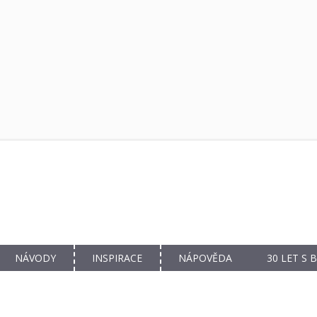
NÁVODY
INSPIRACE
NÁPOVĚDA
30 LET S