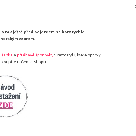
 a tak ještě před odjezdem na hory rychle
a norským vzorem.
 ušanka
a
přiléhavé šponovky
v retrostylu, které opticky
zakoupit v našem e-shopu.