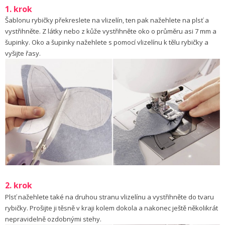
1. krok
Šablonu rybičky překreslete na vlizelín, ten pak nažehlete na plsť a
vystřihněte. Z látky nebo z kůže vystřihněte oko o průměru asi 7 mm a
šupinky. Oko a šupinky nažehlete s pomocí vlizelínu k tělu rybičky a
vyšijte řasy.
2. krok
Plsť nažehlete také na druhou stranu vlizelínu a vystřihněte do tvaru
rybičky. Prošijte ji těsně v kraji kolem dokola a nakonec ještě několikrát
nepravidelně ozdobnými stehy.