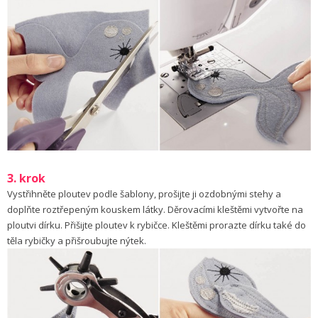
3. krok
Vystřihněte ploutev podle šablony, prošijte ji ozdobnými stehy a
doplňte roztřepeným kouskem látky. Děrovacími kleštěmi vytvořte na
ploutvi dírku. Přišijte ploutev k rybičce. Kleštěmi prorazte dírku také do
těla rybičky a přišroubujte nýtek.