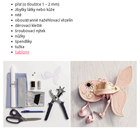
plsť (o tloušťce 1 – 2 mm)
zbytky látky nebo kůže
nitě
oboustranně nažehlovací vlizelín
děrovací kleště
šroubovací nýtek
nůžky
špendlíky
tužka
šablony