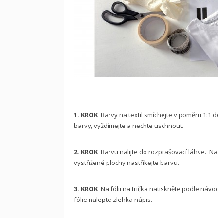
1. KROK
Barvy na textil smíchejte v poměru 1:1 d
barvy, vyždímejte a nechte uschnout.
2. KROK
Barvu nalijte do rozprašovací láhve. Na t
vystřižené plochy nastříkejte barvu.
3. KROK
Na fólii na trička natiskněte podle náv
fólie nalepte zlehka nápis.