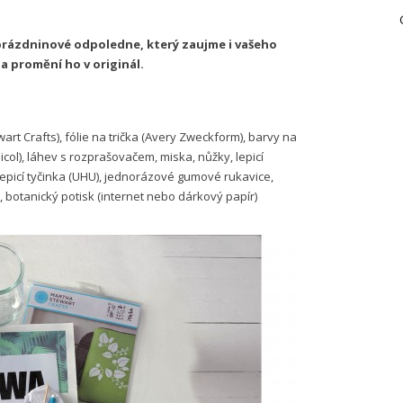
 prázdninové odpoledne, který zaujme i vašeho
 a promění ho v originál.
rt Crafts), fólie na trička (Avery Zweckform), barvy na
icol), láhev s rozprašovačem, miska, nůžky, lepicí
 lepicí tyčinka (UHU), jednorázové gumové rukavice,
), botanický potisk (internet nebo dárkový papír)