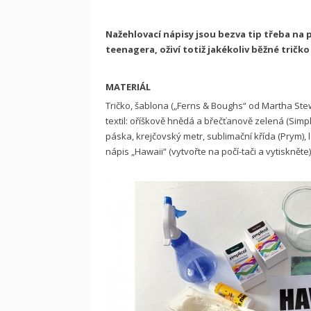
Nažehlovací nápisy jsou bezva tip třeba na
teenagera, oživí totiž jakékoliv běžné tričko
MATERIÁL
Tričko, šablona („Ferns & Boughs“ od Martha Stewa
textil: oříškově hnědá a břečťanově zelená (Simpl
páska, krejčovský metr, sublimační křída (Prym),
nápis „Hawaii“ (vytvořte na počí-tači a vytiskněte