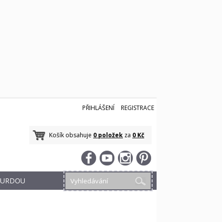
PŘIHLÁŠENÍ
REGISTRACE
Košík obsahuje
0 položek
za
0 Kč
 BURDOU