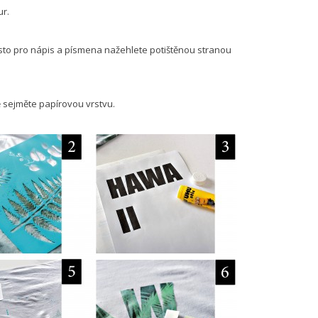
ur.
ísto pro nápis a písmena nažehlete potištěnou stranou
ě sejměte papírovou vrstvu.