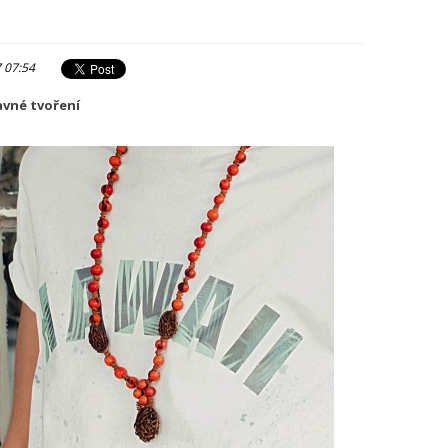
7 07:54
avné tvoření