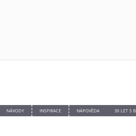
NÁVODY
INSPIRACE
NÁPOVĚDA
30 LET S