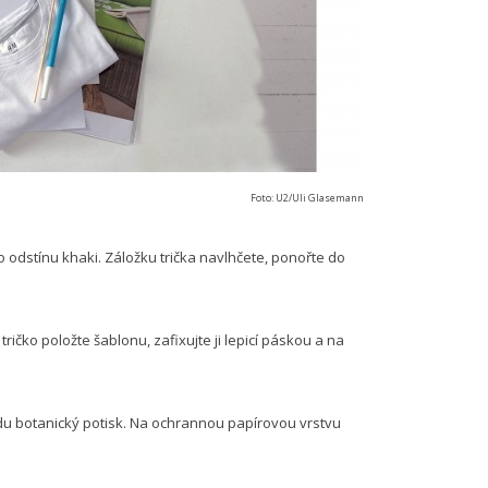
Foto: U2/Uli Glasemann
o odstínu khaki. Záložku trička navlhčete, ponořte do
ričko položte šablonu, zafixujte ji lepicí páskou a na
odu botanický potisk. Na ochrannou papírovou vrstvu