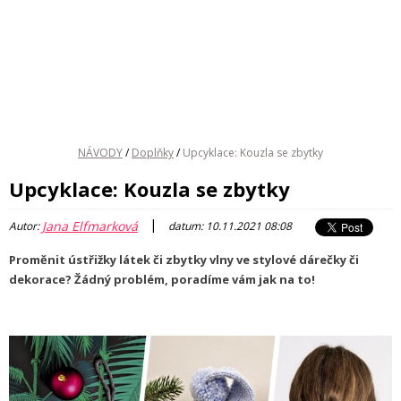
NÁVODY
/
Doplňky
/
Upcyklace: Kouzla se zbytky
Upcyklace: Kouzla se zbytky
|
Jana Elfmarková
Autor:
datum: 10.11.2021 08:08
Proměnit ústřižky látek či zbytky vlny ve stylové dárečky či
dekorace? Žádný problém, poradíme vám jak na to!