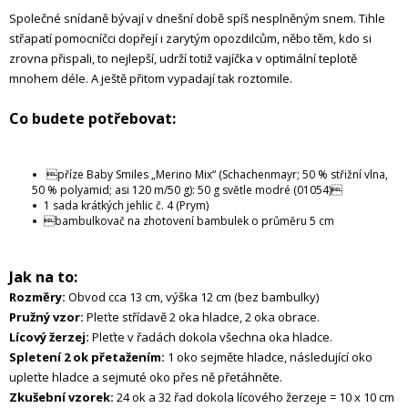
Společné snídaně bývají v dnešní době spíš nesplněným snem. Tihle
střapatí pomocníčci dopřejí i zarytým opozdilcům, něbo těm, kdo si
zrovna přispali, to nejlepší, udrží totiž vajíčka v optimální teplotě
mnohem déle. A ještě přitom vypadají tak roztomile.
Co budete potřebovat:
příze Baby Smiles „Merino Mix“ (Schachenmayr; 50 % střižní vlna,
50 % polyamid; asi 120 m/50 g): 50 g světle modré (01054)
1 sada krátkých jehlic č. 4 (Prym)
bambulkovač na zhotovení bambulek o průměru 5 cm
Jak na to:
Rozměry:
Obvod cca 13 cm, výška 12 cm (bez bambulky)
Pružný vzor:
Pleťte střídavě 2 oka hladce, 2 oka obrace.
Lícový žerzej:
Pleťte v řadách dokola všechna oka hladce.
Spletení 2 ok přetažením:
1 oko sejměte hladce, následující oko
upleťte hladce a sejmuté oko přes ně přetáhněte.
Zkušební vzorek:
24 ok a 32 řad dokola lícového žerzeje = 10 x 10 cm