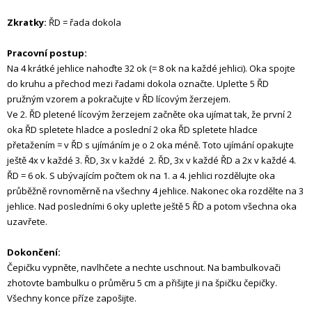
Zkratky:
ŘD = řada dokola
Pracovní postup:
Na 4 krátké jehlice nahoďte 32 ok (= 8 ok na každé jehlici). Oka spojte
do kruhu a přechod mezi řadami dokola označte. Upleťte 5 ŘD
pružným vzorem a pokračujte v ŘD lícovým žerzejem.
Ve 2. ŘD pletené lícovým žerzejem začněte oka ujímat tak, že první 2
oka ŘD spletete hladce a poslední 2 oka ŘD spletete hladce
přetažením = v ŘD s ujímáním je o 2 oka méně. Toto ujímání opakujte
ještě 4x v každé 3. ŘD, 3x v každé 2. ŘD, 3x v každé ŘD a 2x v každé 4.
ŘD = 6 ok. S ubývajícím počtem ok na 1. a 4. jehlici rozdělujte oka
průběžně rovnoměrně na všechny 4 jehlice. Nakonec oka rozdělte na 3
jehlice. Nad posledními 6 oky upleťte ještě 5 ŘD a potom všechna oka
uzavřete.
Dokončení:
Čepičku vypněte, navlhčete a nechte uschnout. Na bambulkovači
zhotovte bambulku o průměru 5 cm a přišijte ji na špičku čepičky.
Všechny konce příze zapošijte.