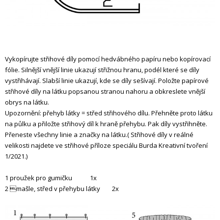
Vykopírujte střihové díly pomocí hedvábného papíru nebo kopírovací
fólie. Silnější vnější linie ukazují střižnou hranu, podél které se díly
vystřihávají. Slabší linie ukazují, kde se díly sešívají. Položte papírové
střihové díly na látku popsanou stranou nahoru a obkreslete vnější
obrys na látku.
Upozornění: přehyb látky = střed střihového dílu. Přehněte proto látku
na půlku a přiložte střihový díl k hraně přehybu. Pak díly vystřihněte.
Přeneste všechny linie a značky na látku.( Střihové díly v reálné
velikosti najdete ve střihové příloze speciálu Burda Kreativní tvoření
1/2021.)
1 proužek pro gumičku 1x
2 mašle, střed v přehybu látky 2x