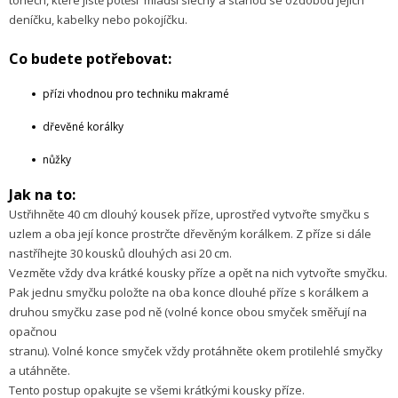
tónech, které jistě potěší mladší slečny a stanou se ozdobou jejich
deníčku, kabelky nebo pokojíčku.
Co budete potřebovat:
přízi vhodnou pro techniku makramé
dřevěné korálky
nůžky
Jak na to:
Ustřihněte 40 cm dlouhý kousek příze, uprostřed vytvořte smyčku s
uzlem a oba její konce prostrčte dřevěným korálkem. Z příze si dále
nastříhejte 30 kousků dlouhých asi 20 cm.
Vezměte vždy dva krátké kousky příze a opět na nich vytvořte smyčku.
Pak jednu smyčku položte na oba konce dlouhé příze s korálkem a
druhou smyčku zase pod ně (volné konce obou smyček směřují na
opačnou
stranu). Volné konce smyček vždy protáhněte okem protilehlé smyčky
a utáhněte.
Tento postup opakujte se všemi krátkými kousky příze.