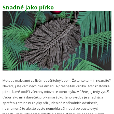
Snadné jako pírko
Metoda makramé zažívá neuvěřitelný boom. Že tento termín neznáte?
Nevadí, jistě vám něco říká drhání. A přesně tak vzniko i toto roztomilé
pírko, které potěší všechny miovnice boho stylu. Můžete jej tedy využít
třeba jako milý dáreček pro kamarádku. Jeho výroba je snadná, a
spotřebujete na ni zbytky přízí, ideálně v přírodních odstínech,
neznamená to ale, že byste nemohla sáhnout i po pastelových