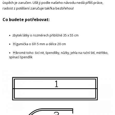
úspěch je zaručen. Ušít ji podle našeho návodu nedá příliš práce,
radost z potěšení zaručuje takřka bezbřehou!
Co budete potřebovat:
zbytek látky o rozměrech přibližně 35 x 55 cm
gumička o šíři 5 mm a délce 20 cm
kromě toho: šicí nit, špendlíky, nůžky, jehla na ruční šití, měřítko,
spínací špendlík