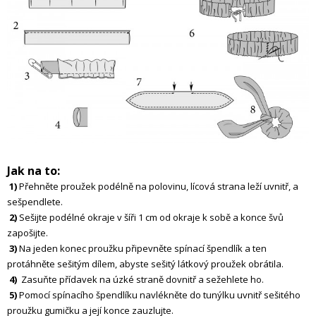
Jak na to:
1)
Přehněte proužek podélně na polovinu, lícová strana leží uvnitř, a
sešpendlete.
2)
Sešijte podélné okraje v šíři 1 cm od okraje k sobě a konce švů
zapošijte.
3)
Na jeden konec proužku připevněte spínací špendlík a ten
protáhněte sešitým dílem, abyste sešitý látkový proužek obrátila.
4)
Zasuňte přídavek na úzké straně dovnitř a sežehlete ho.
5)
Pomocí spínacího špendlíku navlékněte do tunýlku uvnitř sešitého
proužku gumičku a její konce zauzlujte.