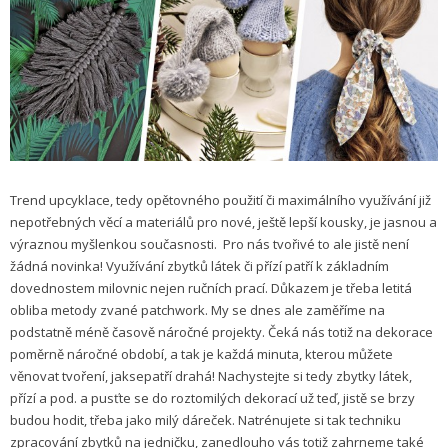
Trend upcyklace, tedy opětovného použití či maximálního využívání již
nepotřebných věcí a materiálů pro nové, ještě lepší kousky, je jasnou a
výraznou myšlenkou současnosti. Pro nás tvořivé to ale jistě není
žádná novinka! Využívání zbytků látek či přízí patří k základním
dovednostem milovnic nejen ručních prací. Důkazem je třeba letitá
obliba metody zvané patchwork. My se dnes ale zaměříme na
podstatně méně časově náročné projekty. Čeká nás totiž na dekorace
poměrně náročné období, a tak je každá minuta, kterou můžete
věnovat tvoření, jaksepatří drahá! Nachystejte si tedy zbytky látek,
přízí a pod. a pusťte se do roztomilých dekorací už teď, jistě se brzy
budou hodit, třeba jako milý dáreček. Natrénujete si tak techniku
zpracování zbytků na jedničku, zanedlouho vás totiž zahrneme také