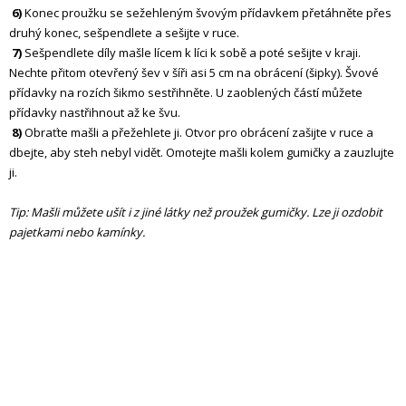
6)
Konec proužku se sežehleným švovým přídavkem přetáhněte přes
druhý konec, sešpendlete a sešijte v ruce.
7)
Sešpendlete díly mašle lícem k líci k sobě a poté sešijte v kraji.
Nechte přitom otevřený šev v šíři asi 5 cm na obrácení (šipky). Švové
přídavky na rozích šikmo sestřihněte. U zaoblených částí můžete
přídavky nastřihnout až ke švu.
8)
Obraťte mašli a přežehlete ji. Otvor pro obrácení zašijte v ruce a
dbejte, aby steh nebyl vidět. Omotejte mašli kolem gumičky a zauzlujte
ji.
Tip: Mašli můžete ušít i z jiné látky než proužek gumičky. Lze ji ozdobit
pajetkami nebo kamínky.