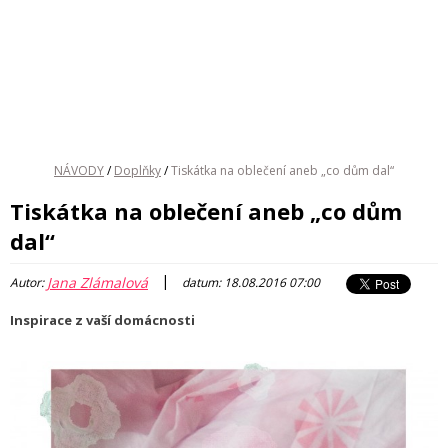
NÁVODY
/
Doplňky
/
Tiskátka na oblečení aneb „co dům dal“
Tiskátka na oblečení aneb „co dům
dal“
|
Jana Zlámalová
Autor:
datum: 18.08.2016 07:00
Inspirace z vaší domácnosti