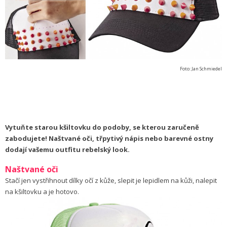
Foto: Jan Schmiedel
Vytuňte starou kšiltovku do podoby, se kterou zaručeně
zabodujete! Naštvané oči, třpytivý nápis nebo barevné ostny
dodají vašemu outfitu rebelský look.
Naštvané oči
Stačí jen vystřihnout dílky očí z kůže, slepit je lepidlem na kůži, nalepit
na kšiltovku a je hotovo.