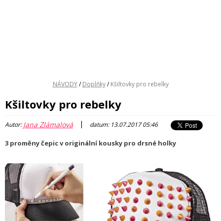
NÁVODY
/
Doplňky
/
Kšiltovky pro rebelky
Kšiltovky pro rebelky
|
Jana Zlámalová
Autor:
datum: 13.07.2017 05:46
3 proměny čepic v originální kousky pro drsné holky