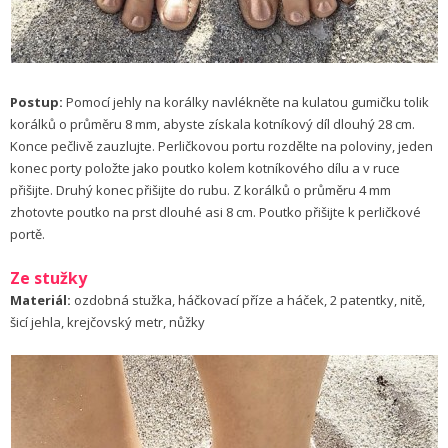
Postup:
Pomocí jehly na korálky navlékněte na kulatou gumičku tolik
korálků o průměru 8 mm, abyste získala kotníkový díl dlouhý 28 cm.
Konce pečlivě zauzlujte. Perličkovou portu rozdělte na poloviny, jeden
konec porty položte jako poutko kolem kotníkového dílu a v ruce
přišijte. Druhý konec přišijte do rubu. Z korálků o průměru 4 mm
zhotovte poutko na prst dlouhé asi 8 cm. Poutko přišijte k perličkové
portě.
Ze stužky
Materiál:
ozdobná stužka, háčkovací příze a háček, 2 patentky, nitě,
šicí jehla, krejčovský metr, nůžky