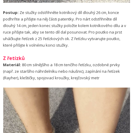
Postup:
Ze stužky odstřihněte kotníkový díl dlouhý 26 cm, konce
podhrňte a přišijte na něj části patentky. Pro nárt odstřihněte díl
dlouhý 14 cm, jeden konec stužky položte kolem kotníkového dílu a v
ruce přišijte tak, aby se tento díl dal posunovat. Pro poutko na prst
uháčkujte řetízek z 25 řetízkových ok. Z řetízku vytvarujte poutko,
které přišijte k volnému konci stužky.
Z řetízků
Materiál:
80 cm silnějšího a 18 cm tenčího řetízku, ozdobné prvky
(např. ze staršího náhrdelníku nebo náušnic), zapínání na řetízek
(Rayher), kleštičky, spojovací kroužky, krejčovský metr