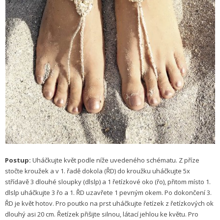
Postup:
Uháčkujte květ podle níže uvedeného schématu. Z příze
stočte kroužek a v 1. řadě dokola (ŘD) do kroužku uháčkujte 5x
střídavě 3 dlouhé sloupky (dlslp) a 1 řetízkové oko (řo), přitom místo 1.
dlslp uháčkujte 3 řo a 1. ŘD uzavřete 1 pevným okem. Po dokončení 3.
ŘD je květ hotov. Pro poutko na prst uháčkujte řetízek z řetízkových ok
dlouhý asi 20 cm. Řetízek přišijte silnou, látací jehlou ke květu. Pro