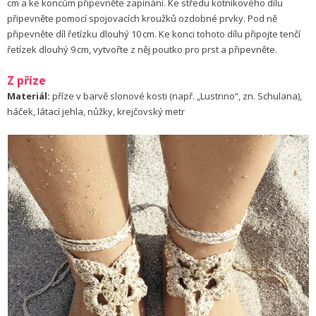
cm a ke koncům připevněte zapínání. Ke středu kotníkového dílu
připevněte pomocí spojovacích kroužků ozdobné prvky. Pod ně
připevněte díl řetízku dlouhý 10 cm. Ke konci tohoto dílu připojte tenčí
řetízek dlouhý 9 cm, vytvořte z něj poutko pro prst a připevněte.
Z příze
Materiál:
příze v barvě slonové kosti (např. „Lustrino“, zn. Schulana),
háček, látací jehla, nůžky, krejčovský metr