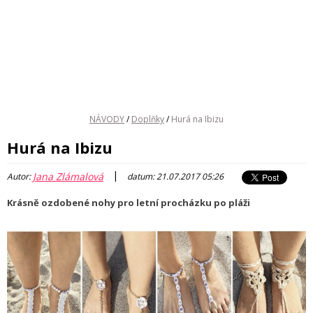
NÁVODY
/
Doplňky
/
Hurá na Ibizu
Hurá na Ibizu
|
Jana Zlámalová
Autor:
datum: 21.07.2017 05:26
Krásně ozdobené nohy pro letní procházku po pláži