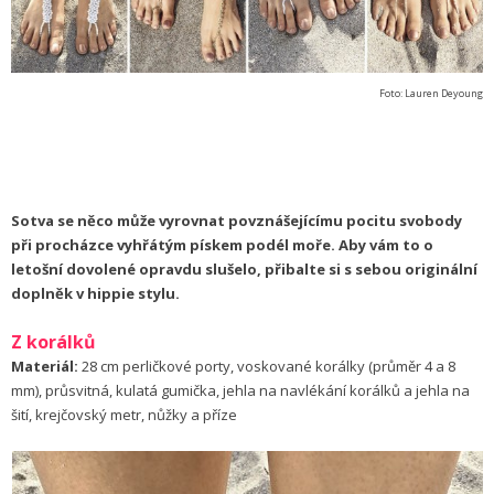
Foto: Lauren Deyoung
Sotva se něco může vyrovnat povznášejícímu pocitu svobody
při procházce vyhřátým pískem podél moře. Aby vám to o
letošní dovolené opravdu slušelo, přibalte si s sebou originální
doplněk v hippie stylu.
Z korálků
Materiál:
28 cm perličkové porty, voskované korálky (průměr 4 a 8
mm), průsvitná, kulatá gumička, jehla na navlékání korálků a jehla na
šití, krejčovský metr, nůžky a příze