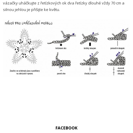
vázačky uháčkujte z řetízkových ok dva řetízky dlouhé vždy 70 cm a
silnou jehlou je přišijte ke květu.
FACEBOOK