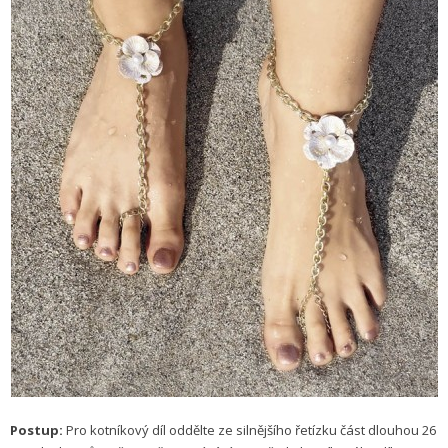
Postup:
Pro kotníkový díl oddělte ze silnějšího řetízku část dlouhou 26