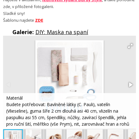
zde, v přiložené fotogalerii.
Sladké sny!
Šablonu najdete
ZDE
Galerie:
DIY: Maska na spaní
Materiál
Budete potřebovat: Bavlněné látky (C. Pauli), vatelín
(Vlieseline), guma šíře 2 cm dlouhá asi 40 cm, vlizelín na
paspulku asi 55 cm, špendlíky, nůžky, zavírací špendlík, jehla
pro ruční šití, měřítko (vše Prym), nit, zarovnávač hran a rohů