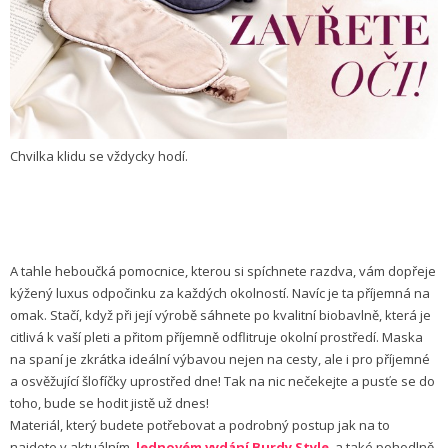
Chvilka klidu se vždycky hodí.
A tahle heboučká pomocnice, kterou si spíchnete razdva, vám dopřeje
kýžený luxus odpočinku za každých okolností. Navíc je ta příjemná na
omak. Stačí, když při její výrobě sáhnete po kvalitní biobavlně, která je
citlivá k vaší pleti a přitom příjemně odflitruje okolní prostředí. Maska
na spaní je zkrátka ideální výbavou nejen na cesty, ale i pro příjemné
a osvěžující šlofíčky uprostřed dne! Tak na nic nečekejte a pusťe se do
toho, bude se hodit jistě už dnes!
Materiál, který budete potřebovat a podrobný postup jak na to
najdete v aktuálním,
lednovém vydání Burdy Style
, a také pohodlně