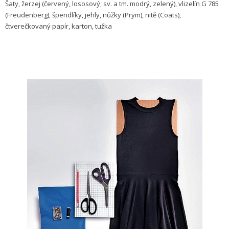
Šaty, žerzej (červený, lososový, sv. a tm. modrý, zelený), vlizelín G 785
(Freudenberg), špendlíky, jehly, nůžky (Prym), nitě (Coats),
čtverečkovaný papír, karton, tužka