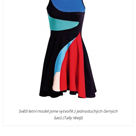
Svěží letní model jsme vytvořili z jednoduchých černých
šatů (Tally Weijl)