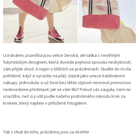
Uznáváme, psaníčka jsou velice ženská, ale taška s neotřelým
futuristickým designem, která dovede pojmout spoustu nezbytností,
vám přijde vhod. A nejen o blížících se prázdninách. Sbalíte do ní vše
potřebné, když si vyrazíte na pláž, stejně jako unese každodenní
nákupy. Jednoduše si už život bez téhle stylové neonové pomocnice
nedovedeme představit. Jak se vám líbí? Pokud vás zaujala, není nic
snazšího, než si ji ušít podle našeho podrobného návodu krok za
krokem, který najdete v přiložené fotogalerii.
Tak s chutí do toho, prázdniny jsou za dveřmi!