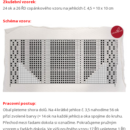
Zkušební vzorek:
24 ok a 26 ŘD copánkového vzoru na jehlicích č. 4,5 = 10 x 10 cm
Schéma vzoru:
Pracovní postup:
Obal pleteme shora dolů. Na 4 krátké jehlice č. 3,5 nahodíme 56 ok
přízí zvolené barvy (= 14 ok na každé jehlici) a oka spojíme do kruhu.
Přechod mezi řadami dokola si označíme. Pokračujeme pružným
vzorem v řadách dokola. Ve výši pružného vzoru 17 ŘD upleteme 1 ŘD