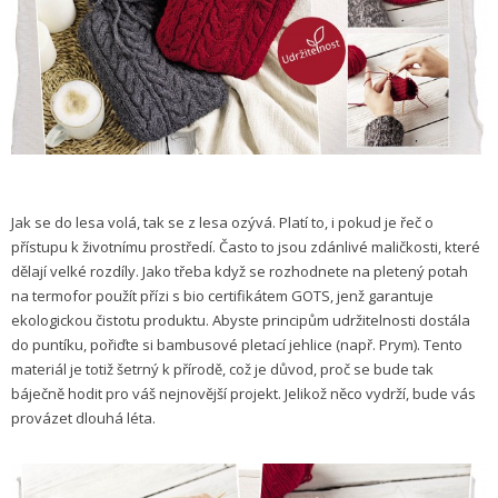
Jak se do lesa volá, tak se z lesa ozývá. Platí to, i pokud je řeč o
přístupu k životnímu prostředí. Často to jsou zdánlivé maličkosti, které
dělají velké rozdíly. Jako třeba když se rozhodnete na pletený potah
na termofor použít přízi s bio certifikátem GOTS, jenž garantuje
ekologickou čistotu produktu. Abyste principům udržitelnosti dostála
do puntíku, pořiďte si bambusové pletací jehlice (např. Prym). Tento
materiál je totiž šetrný k přírodě, což je důvod, proč se bude tak
báječně hodit pro váš nejnovější projekt. Jelikož něco vydrží, bude vás
provázet dlouhá léta.