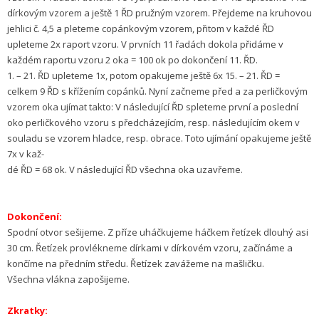
dírkovým vzorem a ještě 1 ŘD pružným vzorem. Přejdeme na kruhovou
jehlici č. 4,5 a pleteme copánkovým vzorem, přitom v každé ŘD
upleteme 2x raport vzoru. V prvních 11 řadách dokola přidáme v
každém raportu vzoru 2 oka = 100 ok po dokončení 11. ŘD.
1. – 21. ŘD upleteme 1x, potom opakujeme ještě 6x 15. – 21. ŘD =
celkem 9 ŘD s křížením copánků. Nyní začneme před a za perličkovým
vzorem oka ujímat takto: V následující ŘD spleteme první a poslední
oko perličkového vzoru s předcházejícím, resp. následujícím okem v
souladu se vzorem hladce, resp. obrace. Toto ujímání opakujeme ještě
7x v kaž-
dé ŘD = 68 ok. V následující ŘD všechna oka uzavřeme.
Dokončení:
Spodní otvor sešijeme. Z příze uháčkujeme háčkem řetízek dlouhý asi
30 cm. Řetízek provlékneme dírkami v dírkovém vzoru, začínáme a
končíme na předním středu. Řetízek zavážeme na mašličku.
Všechna vlákna zapošijeme.
Zkratky: