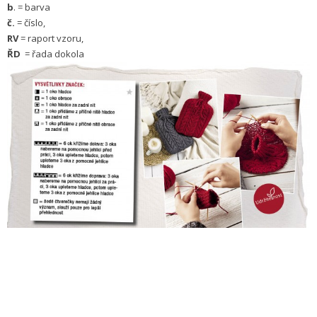
b
. = barva
č.
= číslo,
RV
= raport vzoru,
ŘD
= řada dokola