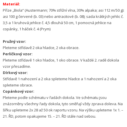
Materiál:
Příze „Biola“ (Austermann; 70% střižní vlna, 30% alpaka; asi 112 m/50 g):
asi 100 g červené (b. 03) nebo antracitové (b. 08); sada krátkých jehlic č.
3,5 a 1 kruhová jehlice č. 4,5 dlouhá 50 cm, 1 pomocná jehlice na
copánky, 1 háček č. 4 (Prym)
Pružný vzor:
Pleteme střídavě 2 oka hladce, 2 oka obrace.
Perličkový vzor:
Pleteme střídavě 1 oko hladce, 1 oko obrace. V každé 2. radě dokola
vzor přesadíme.
Dírkový vzor:
Střídavě 1 nahození a 2 oka spleteme hladce a 1 nahození a 2 oka
spleteme obrace.
Copánkový vzor:
Pleteme podle schématu v řadách dokola. Ve schématu jsou
znázorněny všechny řady dokola, tyto směřují vždy zprava doleva. Na
šířku upleteme 2x 28 až 50 ok raportu vzoru. Na výšku upleteme 1x 1. –
21. ŘD, potom opakujeme 15. – 21. ŘD stále nad sebou.