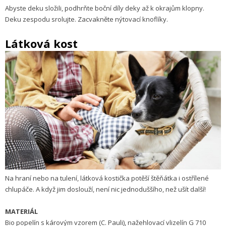
Abyste deku složili, podhrňte boční díly deky až k okrajům klopny.
Deku zespodu srolujte. Zacvakněte nýtovací knoflíky.
Látková kost
Na hraní nebo na tulení, látková kostička potěší štěňátka i ostřílené
chlupáče. A když jim doslouží, není nic jednoduššího, než ušít další!
MATERIÁL
Bio popelín s károvým vzorem (C. Pauli), nažehlovací vlizelín G 710