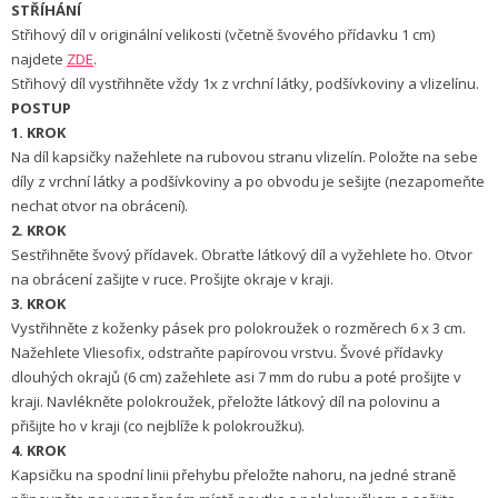
STŘÍHÁNÍ
Střihový díl v originální velikosti (včetně švového přídavku 1 cm)
najdete
ZDE
.
Střihový díl vystřihněte vždy 1x z vrchní látky, podšívkoviny a vlizelínu.
POSTUP
1. KROK
Na díl kapsičky nažehlete na rubovou stranu vlizelín. Položte na sebe
díly z vrchní látky a podšívkoviny a po obvodu je sešijte (nezapomeňte
nechat otvor na obrácení).
2. KROK
Sestřihněte švový přídavek. Obraťte látkový díl a vyžehlete ho. Otvor
na obrácení zašijte v ruce. Prošijte okraje v kraji.
3. KROK
Vystřihněte z koženky pásek pro polokroužek o rozměrech 6 x 3 cm.
Nažehlete Vliesofix, odstraňte papírovou vrstvu. Švové přídavky
dlouhých okrajů (6 cm) zažehlete asi 7 mm do rubu a poté prošijte v
kraji. Navlékněte polokroužek, přeložte látkový díl na polovinu a
přišijte ho v kraji (co nejblíže k polokroužku).
4. KROK
Kapsičku na spodní linii přehybu přeložte nahoru, na jedné straně