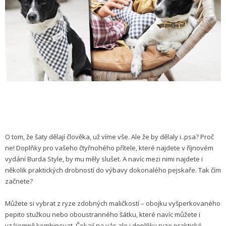
O tom, že šaty dělají člověka, už víme vše. Ale že by dělaly i..psa? Proč
ne! Doplňky pro vašeho čtyřnohého přítele, které najdete v říjnovém
vydání Burda Style, by mu měly slušet. A navíc mezi nimi najdete i
několik praktických drobností do výbavy dokonalého pejskaře. Tak čím
začnete?
Můžete si vybrat z ryze zdobných maličkostí – obojku vyšperkovaného
pepito stužkou nebo oboustranného šátku, které navíc můžete i
vzájemně kombinovat. Čekají na vás ale i doplňky ryze praktické –