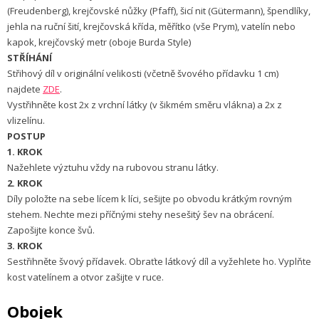
(Freudenberg), krejčovské nůžky (Pfaff), šicí nit (Gütermann), špendlíky,
jehla na ruční šití, krejčovská křída, měřítko (vše Prym), vatelín nebo
kapok, krejčovský metr (oboje Burda Style)
STŘÍHÁNÍ
Střihový díl v originální velikosti (včetně švového přídavku 1 cm)
najdete
ZDE
.
Vystřihněte kost 2x z vrchní látky (v šikmém směru vlákna) a 2x z
vlizelínu.
POSTUP
1. KROK
Nažehlete výztuhu vždy na rubovou stranu látky.
2. KROK
Díly položte na sebe lícem k líci, sešijte po obvodu krátkým rovným
stehem. Nechte mezi příčnými stehy nesešitý šev na obrácení.
Zapošijte konce švů.
3. KROK
Sestřihněte švový přídavek. Obraťte látkový díl a vyžehlete ho. Vyplňte
kost vatelínem a otvor zašijte v ruce.
Obojek