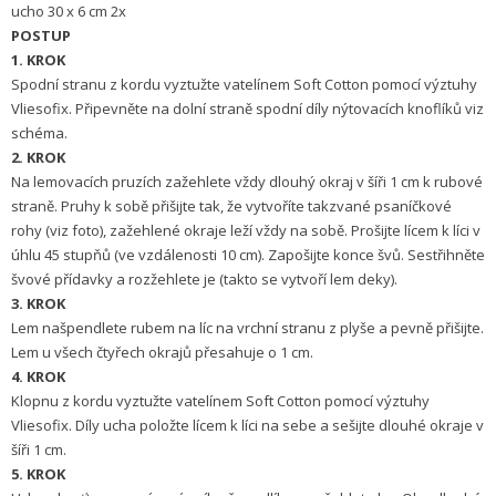
ucho 30 x 6 cm 2x
POSTUP
1. KROK
Spodní stranu z kordu vyztužte vatelínem Soft Cotton pomocí výztuhy
Vliesofix. Připevněte na dolní straně spodní díly nýtovacích knoflíků viz
schéma.
2. KROK
Na lemovacích pruzích zažehlete vždy dlouhý okraj v šíři 1 cm k rubové
straně. Pruhy k sobě přišijte tak, že vytvoříte takzvané psaníčkové
rohy (viz foto), zažehlené okraje leží vždy na sobě. Prošijte lícem k líci v
úhlu 45 stupňů (ve vzdálenosti 10 cm). Zapošijte konce švů. Sestřihněte
švové přídavky a rozžehlete je (takto se vytvoří lem deky).
3. KROK
Lem našpendlete rubem na líc na vrchní stranu z plyše a pevně přišijte.
Lem u všech čtyřech okrajů přesahuje o 1 cm.
4. KROK
Klopnu z kordu vyztužte vatelínem Soft Cotton pomocí výztuhy
Vliesofix. Díly ucha položte lícem k líci na sebe a sešijte dlouhé okraje v
šíři 1 cm.
5. KROK