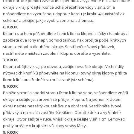
Ucho obraťte pomocí zavíracího špendlíku a vyžehlete ho. Oba dlouhé
okraje v kraji prošijte. Konce ucha přežehlete vždy v šíři 2 cm a
našpendlete na vyztuženou klopnu z kordu (z kroku 4) (umístění viz
schéma) a přišijte, jak je vyobrazeno na schématu.
6. KROK
Klopnu s uchem přišpendlete lícem k líci na klopnu z látky chambray a
zaoblete dva rohy (např. pomocí talířku). Pak prošijte podél krátkých
stran a jednoho dlouhého okraje. Sestřihněte švový přídavek,
nastřihněte v místech zaoblení. Klopnu obraťte a vyžehlete.
7. KROK
Klopnu obšijte v kraji po obvodu, zašijte nesešité okraje. Vrchní díly
nýtovacích knoflíků připevněte na klopnu. Rovný okraj klopny přišijte
lícem k líci soustředně k vrchní straně (viz schéma).
8. KROK
Položte vrchní a spodní stranu lícem k líci na sebe, sešpendlete vnější
okraje a sešijte je, zároveň se přišije i klopna. Na jednom krátkém
okraji nechte nesešitý kousek švu na obrácení. Sestřihněte švové
přídavky a na rozích zastřihněte šikmo. Obraťte deku a vyžehlete
okraje. Otvor zašijte v ruce. Vnější okraje sešijte v šíři 1 cm. Lemovací
pruhy prošijte v kraji skrz všechny vrstvy látky.
9. KROK