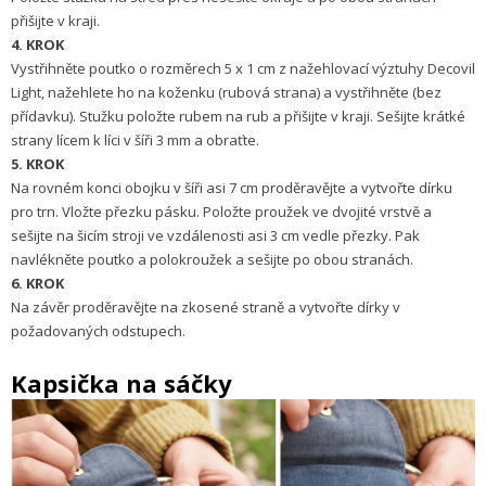
přišijte v kraji.
4. KROK
Vystřihněte poutko o rozměrech 5 x 1 cm z nažehlovací výztuhy Decovil
Light, nažehlete ho na koženku (rubová strana) a vystřihněte (bez
přídavku). Stužku položte rubem na rub a přišijte v kraji. Sešijte krátké
strany lícem k líci v šíři 3 mm a obraťte.
5. KROK
Na rovném konci obojku v šíři asi 7 cm proděravějte a vytvořte dírku
pro trn. Vložte přezku pásku. Položte proužek ve dvojité vrstvě a
sešijte na šicím stroji ve vzdálenosti asi 3 cm vedle přezky. Pak
navlékněte poutko a polokroužek a sešijte po obou stranách.
6. KROK
Na závěr proděravějte na zkosené straně a vytvořte dírky v
požadovaných odstupech.
Kapsička na sáčky