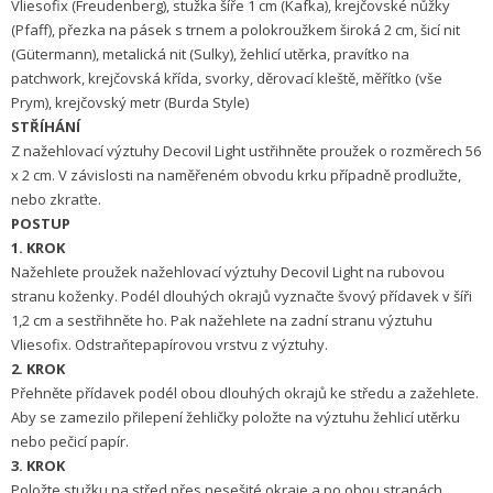
Vliesofix (Freudenberg), stužka šíře 1 cm (Kafka), krejčovské nůžky
(Pfaff), přezka na pásek s trnem a polokroužkem široká 2 cm, šicí nit
(Gütermann), metalická nit (Sulky), žehlicí utěrka, pravítko na
patchwork, krejčovská křída, svorky, děrovací kleště, měřítko (vše
Prym), krejčovský metr (Burda Style)
STŘÍHÁNÍ
Z nažehlovací výztuhy Decovil Light ustřihněte proužek o rozměrech 56
x 2 cm. V závislosti na naměřeném obvodu krku případně prodlužte,
nebo zkraťte.
POSTUP
1. KROK
Nažehlete proužek nažehlovací výztuhy Decovil Light na rubovou
stranu koženky. Podél dlouhých okrajů vyznačte švový přídavek v šíři
1,2 cm a sestřihněte ho. Pak nažehlete na zadní stranu výztuhu
Vliesofix. Odstraňtepapírovou vrstvu z výztuhy.
2. KROK
Přehněte přídavek podél obou dlouhých okrajů ke středu a zažehlete.
Aby se zamezilo přilepení žehličky položte na výztuhu žehlicí utěrku
nebo pečicí papír.
3. KROK
Položte stužku na střed přes nesešité okraje a po obou stranách