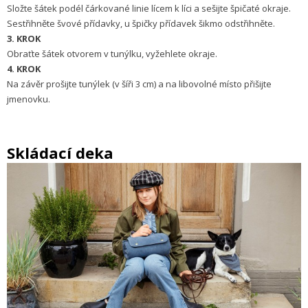
Složte šátek podél čárkované linie lícem k líci a sešijte špičaté okraje.
Sestřihněte švové přídavky, u špičky přídavek šikmo odstřihněte.
3. KROK
Obraťte šátek otvorem v tunýlku, vyžehlete okraje.
4. KROK
Na závěr prošijte tunýlek (v šíři 3 cm) a na libovolné místo přišijte
jmenovku.
Skládací deka