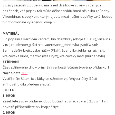
Slušivý šáteček z popelínu má hned dvě lícové strany v různých
dezénech, váš pejsek tak může dělat parádu hned několika způsoby.
V kombinaci s obojkem, který najdete mezi našimi doplňky také, budou
tvořit dokonale vyladěnou dvojku!
MATERIÁL
Bio popelín s károvým vzorem, bio chambray (oboje C. Pauli), vlizelín G
710 (Freudenberg), šicí nit (Gütermann), jmenovka (Stoff & Stil/
Selfmade®), krejčovské nůžky (Pfaff), špendlíky, jehla na ruční šití,
krejčovská křída, měřítko (vše Prym), krejčovský metr (Burda Style)
STŘÍHÁNÍ
Části střihového dílu v originální velikosti (včetně švového přídavku 1
cm) najdete
ZDE
.
Vystřihněte šátek 1x z látky se středem v přehybu látky (části
střihového dílu předem slepte).
POSTUP
1. KROK
Zažehlete švový přídavek obou bočních rovných okrajů 2x v šíři 1 cm
dovnitř, přišpendlete a v kraji přišijte.
2. KROK