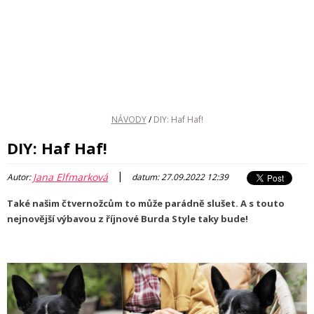
NÁVODY
/
DIY: Haf Haf!
DIY: Haf Haf!
|
Jana Elfmarková
Autor:
datum: 27.09.2022 12:39
Také našim čtvernožcům to může parádně slušet. A s touto
nejnovější výbavou z říjnové Burda Style taky bude!