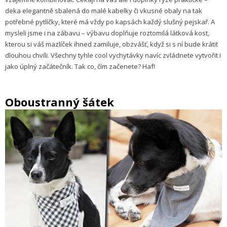
deka elegantně sbalená do malé kabelky či vkusné obaly na tak
potřebné pytlíčky, které má vždy po kapsách každý slušný pejskař. A
mysleli jsme i na zábavu – výbavu doplňuje roztomilá látková kost,
kterou si váš mazlíček ihned zamiluje, obzvášť, když si s ní bude krátit
dlouhou chvíli. Všechny tyhle cool vychytávky navíc zvládnete vytvořit i
jako úplný začátečník. Tak co, čím začenete? Haf!
Oboustranný šátek