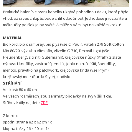
Praktické balení ve tvaru kabelky ukrývá pohodlnou deku, která přijde
vhod, až si váš chlupáč bude chtít odpočinout. Jednoduše ji rozbalíte a
měkoučký pelíšek je na světě. A může s vámi být na každém kroku!
MATERIÁL
Bio kord, bio chambray, bio plyš (vše C. Pauli), vatelín 279 Soft Cotton
Mix 80/20, výztuha Vliesofix, vlizelín G 710, Decovil Light (vše
Freudenberg), šicí nit (Gütermann), krejčovské nůžky (Pfaff), 2 zlaté
nýtovací knoflíky, zavírací špendlík, jehla na ruční šití, špendlíky,
měřítko, pravítko na patchwork, krejčovská křída (vše Prym),
krejčovský metr (Burda Style), kladívko
STŘÍHÁNÍ
Velikost: 80 x 60 cm
Ve všech rozměrech jsou zahrnuty přídavky na švy v šíři 1 cm.
Střihové díly najdete
ZDE
Z kordu:
spodní strana 82 x 62 cm 1x
klopna tašky 26 x 20 cm 1x