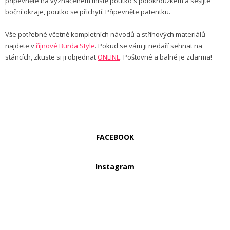
připevněte na vyznačeném místě poutko s polokroužkem a sešijte
boční okraje, poutko se přichytí. Připevněte patentku.
Vše potřebné včetně kompletních návodů a střihových materiálů
najdete v
říjnové Burda Style
. Pokud se vám ji nedaří sehnat na
stáncích, zkuste si ji objednat
ONLINE
. Poštovné a balné je zdarma!
FACEBOOK
Instagram