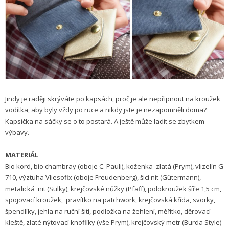
Jindy je raději skrýváte po kapsách, proč je ale nepřipnout na kroužek
vodítka, aby byly vždy po ruce a nikdy jste je nezapomněli doma?
Kapsička na sáčky se o to postará. A ještě může ladit se zbytkem
výbavy.
MATERIÁL
Bio kord, bio chambray (oboje C. Pauli), koženka zlatá (Prym), vlizelín G
710, výztuha Vliesofix (oboje Freudenberg), šicí nit (Gütermann),
metalická nit (Sulky), krejčovské nůžky (Pfaff), polokroužek šíře 1,5 cm,
spojovací kroužek, pravítko na patchwork, krejčovská křída, svorky,
špendlíky, jehla na ruční šití, podložka na žehlení, měřítko, děrovací
kleště, zlaté nýtovací knoflíky (vše Prym), krejčovský metr (Burda Style)