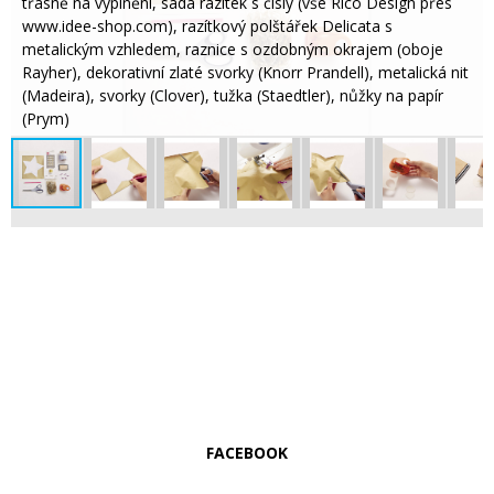
třásně na vyplnění, sada razítek s čísly (vše Rico Design přes
www.idee-shop.com), razítkový polštářek Delicata s
metalickým vzhledem, raznice s ozdobným okrajem (oboje
Rayher), dekorativní zlaté svorky (Knorr Prandell), metalická nit
(Madeira), svorky (Clover), tužka (Staedtler), nůžky na papír
(Prym)
FACEBOOK