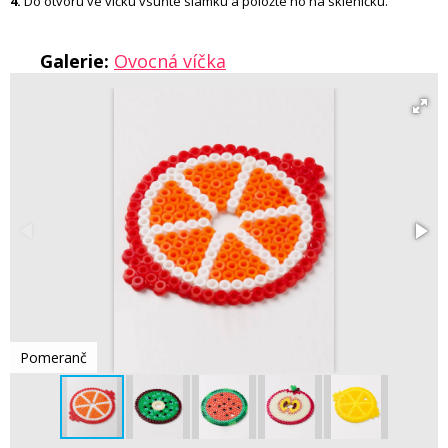
4.
Do otvoru ve víčku vsuňte slámku a položte ho na skleničku.
Galerie:
Ovocná víčka
Pomeranč