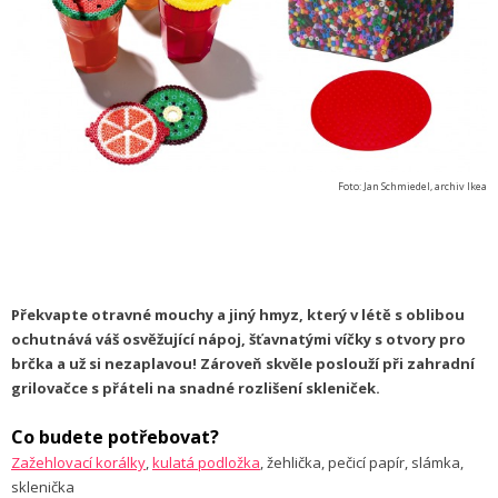
Foto: Jan Schmiedel, archiv Ikea
Překvapte otravné mouchy a jiný hmyz, který v létě s oblibou
ochutnává váš osvěžující nápoj, šťavnatými víčky s otvory pro
brčka a už si nezaplavou! Zároveň skvěle poslouží při zahradní
grilovačce s přáteli na snadné rozlišení skleniček.
Co budete potřebovat?
Zažehlovací korálky
,
kulatá podložka
, žehlička, pečicí papír, slámka,
sklenička