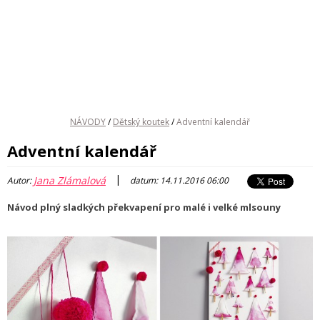
NÁVODY
/
Dětský koutek
/
Adventní kalendář
Adventní kalendář
|
Jana Zlámalová
Autor:
datum: 14.11.2016 06:00
Návod plný sladkých překvapení pro malé i velké mlsouny