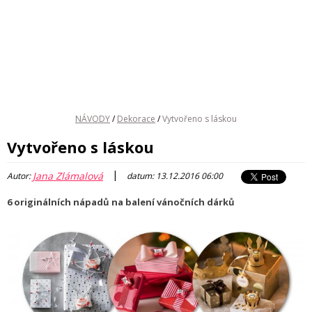
NÁVODY
/
Dekorace
/
Vytvořeno s láskou
Vytvořeno s láskou
|
Jana Zlámalová
Autor:
datum: 13.12.2016 06:00
6 originálních nápadů na balení vánočních dárků