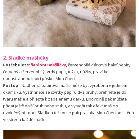
2. Sladké mašličky
Potřebujete:
šablonu mašličky
, červenobílé dárkové balicí papíry,
červený a červenobílý tvrdý papír, tužku, nůžky, pravítko,
oboustrannou lepicí pásku, Mon Chéri
Postup:
Nádherná papírová mašle může být vyrobena v jediném
okamžiku. Vystřihněte ze čtvrtky papíru dva pruhy, přehněte je do
tvaru mašle a přilepte k zabalenému dárku. Libovolně pak můžete
přidat ještě další pruh nebo stuhu, a vytvořit tak efekt mašle s
uvolněnými konci. Sladkou tečkou je pak pralinka Mon Chéri umístěná
ve středu každé mašle.