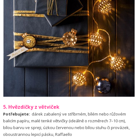
5. Hvězdičky z větviček
Potřebujete:
dárek zabalený ve stříbrném, bílém nebo růžovém
balicím papíru, malé tenké větvičky (ideálně o rozměrech 7–10 cm),
bílou barvu ve spreji, úzkou červenou nebo bílou stuhu či provázek,
oboustrannou lepicí pásku, Raffaello