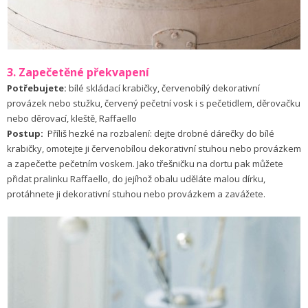
3. Zapečetěné překvapení
Potřebujete:
bílé skládací krabičky, červenobílý dekorativní
provázek nebo stužku, červený pečetní vosk i s pečetidlem, děrovačku
nebo děrovací, kleště, Raffaello
Postup:
Příliš hezké na rozbalení: dejte drobné dárečky do bílé
krabičky, omotejte ji červenobílou dekorativní stuhou nebo provázkem
a zapečeťte pečetním voskem. Jako třešničku na dortu pak můžete
přidat pralinku Raffaello, do jejíhož obalu uděláte malou dírku,
protáhnete ji dekorativní stuhou nebo provázkem a zavážete.