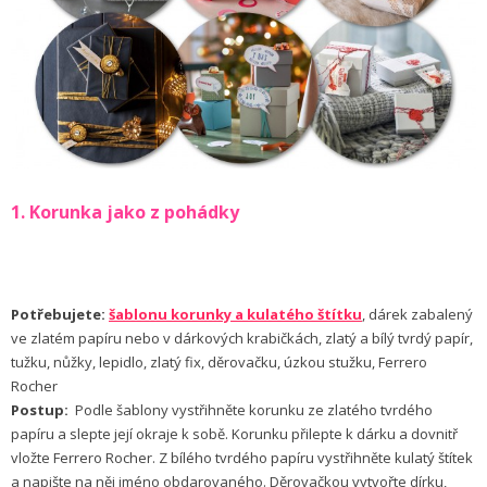
1. Korunka jako z pohádky
Potřebujete:
šablonu korunky a kulatého štítku
, dárek zabalený
ve zlatém papíru nebo v dárkových krabičkách, zlatý a bílý tvrdý papír,
tužku, nůžky, lepidlo, zlatý fix, děrovačku, úzkou stužku, Ferrero
Rocher
Postup:
Podle šablony vystřihněte korunku ze zlatého tvrdého
papíru a slepte její okraje k sobě. Korunku přilepte k dárku a dovnitř
vložte Ferrero Rocher. Z bílého tvrdého papíru vystřihněte kulatý štítek
a napište na něj jméno obdarovaného. Děrovačkou vytvořte dírku,