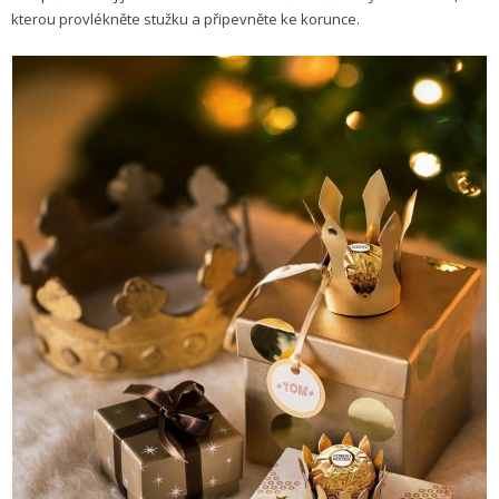
kterou provlékněte stužku a připevněte ke korunce.