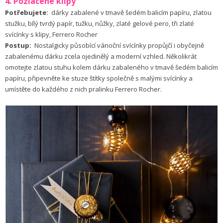
4. Pozlacené klipy
Potřebujete:
dárky zabalené v tmavě šedém balicím papíru, zlatou
stužku, bílý tvrdý papír, tužku, nůžky, zlaté gelové pero, tři zlaté
svícínky s klipy, Ferrero Rocher
Postup:
Nostalgicky působící vánoční svícínky propůjčí i obyčejně
zabalenému dárku zcela ojedinělý a moderní vzhled. Několikrát
omotejte zlatou stuhu kolem dárku zabaleného v tmavě šedém balicím
papíru, připevněte ke stuze štítky společně s malými svícínky a
umístěte do každého z nich pralinku Ferrero Rocher.