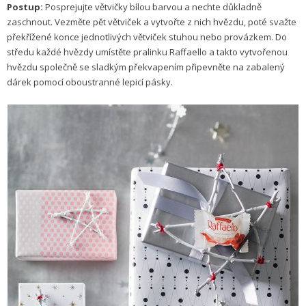
Postup:
Posprejujte větvičky bílou barvou a nechte důkladně
zaschnout. Vezměte pět větviček a vytvořte z nich hvězdu, poté svažte
překřížené konce jednotlivých větviček stuhou nebo provázkem. Do
středu každé hvězdy umístěte pralinku Raffaello a takto vytvořenou
hvězdu společně se sladkým překvapením připevněte na zabalený
dárek pomocí oboustranné lepicí pásky.