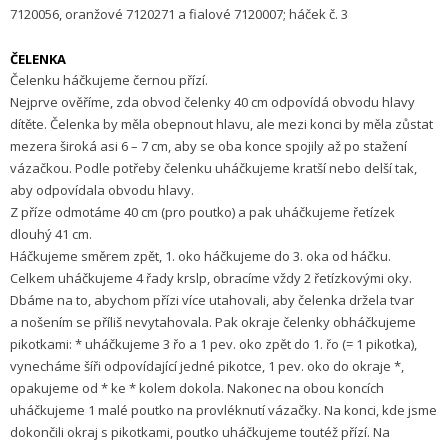
7120056, oranžové 7120271 a fialové 7120007; háček č. 3
ČELENKA
Čelenku háčkujeme černou přízí.
Nejprve ověříme, zda obvod čelenky 40 cm odpovídá obvodu hlavy
dítěte. Čelenka by měla obepnout hlavu, ale mezi konci by měla zůstat
mezera široká asi 6 – 7 cm, aby se oba konce spojily až po stažení
vázačkou. Podle potřeby čelenku uháčkujeme kratší nebo delší tak,
aby odpovídala obvodu hlavy.
Z příze odmotáme 40 cm (pro poutko) a pak uháčkujeme řetízek
dlouhý 41 cm.
Háčkujeme směrem zpět, 1. oko háčkujeme do 3. oka od háčku.
Celkem uháčkujeme 4 řady krslp, obracíme vždy 2 řetízkovými oky.
Dbáme na to, abychom přízi více utahovali, aby čelenka držela tvar
a nošením se příliš nevytahovala. Pak okraje čelenky obháčkujeme
pikotkami: * uháčkujeme 3 řo a 1 pev. oko zpět do 1. řo (= 1 pikotka),
vynecháme šíři odpovídající jedné pikotce, 1 pev. oko do okraje *,
opakujeme od * ke * kolem dokola. Nakonec na obou koncích
uháčkujeme 1 malé poutko na provléknutí vázačky. Na konci, kde jsme
dokončili okraj s pikotkami, poutko uháčkujeme toutéž přízí. Na