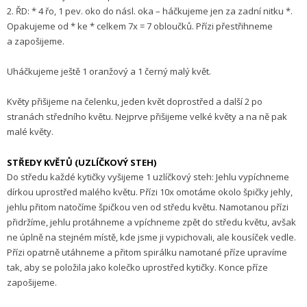
2. ŘD: * 4 řo, 1 pev. oko do násl. oka – háčkujeme jen za zadní nitku *.
Opakujeme od * ke * celkem 7x = 7 obloučků. Přízi přestřihneme
a zapošijeme.
Uháčkujeme ještě 1 oranžový a 1 černý malý květ.
Květy přišijeme na čelenku, jeden květ doprostřed a další 2 po
stranách středního květu. Nejprve přišijeme velké květy a na ně pak
malé květy.
STŘEDY KVĚTŮ (UZLÍČKOVÝ STEH)
Do středu každé kytičky vyšijeme 1 uzlíčkový steh: Jehlu vypíchneme
dírkou uprostřed malého květu. Přízi 10x omotáme okolo špičky jehly,
jehlu přitom natočíme špičkou ven od středu květu. Namotanou přízi
přidržíme, jehlu protáhneme a vpíchneme zpět do středu květu, avšak
ne úplně na stejném místě, kde jsme ji vypichovali, ale kousíček vedle.
Přízi opatrně utáhneme a přitom spirálku namotané příze upravíme
tak, aby se položila jako kolečko uprostřed kytičky. Konce příze
zapošijeme.