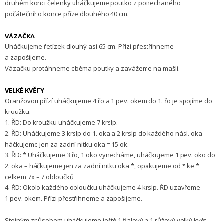
druhém konci čelenky uháčkujeme poutko z ponechaného
počátečního konce příze dlouhého 40 cm.
VÁZAČKA
Uháčkujeme řetízek dlouhý asi 65 cm. Přízi přestřihneme
a zapošijeme.
Vázačku protáhneme oběma poutky a zavážeme na mašli.
VELKÉ KVĚTY
Oranžovou přízí uháčkujeme 4 řo a 1 pev. okem do 1. řo je spojíme do
kroužku.
1. ŘD: Do kroužku uháčkujeme 7 krslp.
2. ŘD: Uháčkujeme 3 krslp do 1. oka a 2 krslp do každého násl. oka –
háčkujeme jen za zadní nitku oka = 15 ok.
3. ŘD: * Uháčkujeme 3 řo, 1 oko vynecháme, uháčkujeme 1 pev. oko do
2. oka – háčkujeme jen za zadní nitku oka *, opakujeme od * ke *
celkem 7x = 7 obloučků.
4. ŘD: Okolo každého obloučku uháčkujeme 4 krslp. ŘD uzavřeme
1 pev. okem. Přízi přestřihneme a zapošijeme.
Stejným způsobem uháčkujeme ještě 1 fialový a 1 růžový velký květ.