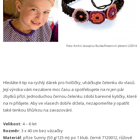
Foto: Archiv časopisu Burda/Kreativní pletení 2/2014
Hledáte-li tip na rychlý dárek pro holčičky, uháčkujte čelenku do vlasů.
Její výroba vám nezabere moc času a spotřebujete na ni jen pár
zbytků přízí. Jednoduchou černou čelenku zdobí barevné kytičky, které
na ni přišijete. Aby ve vlasech dobře držela, nezapomeňte ji opatřit
také tenkou šňůrkou na zavazování.
Velikost:
4 – 6 let
Rozměr:
3 x 40 cm bez vázačky
Materiál:
příze Sunny (50 g/125 m): po 1 klub. černé 7120012, růžové