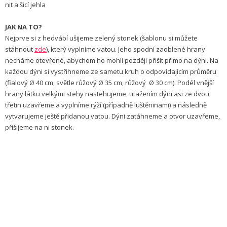
nit a šicí jehla
JAK NA TO?
Nejprve si z hedvábí ušijeme zelený stonek (šablonu si můžete
stáhnout
zde
), který vyplníme vatou. Jeho spodní zaoblené hrany
necháme otevřené, abychom ho mohli později přišít přímo na dýni. Na
každou dýni si vystřihneme ze sametu kruh o odpovídajícím průměru
(fialový Ø 40 cm, světle růžový Ø 35 cm, růžový Ø 30 cm). Podél vnější
hrany látku velkými stehy nastehujeme, utažením dýni asi ze dvou
třetin uzavřeme a vyplníme rýží (případně luštěninami) a následně
vytvarujeme ještě přidanou vatou. Dýni zatáhneme a otvor uzavřeme,
přišijeme na ni stonek.