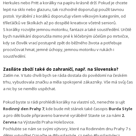
Herkules nebo Pritt a korálky na papíru krásně drží. Pokud je chcete
lepit na sklo nebo glazuru, tak rozhodně doporučuji použít tavnou
pistoli. Vyrábění z korálků doporučuji všem věkovým kategoriím, od
tříleťáčků ve školkách až po dospělé kreativce včetně seniorů.
S korálky rozvíjíte jemnou motoriku, fantazii a také soustředění. Určitě
bych navlékání doporučila mimo jiné k léčebným účelům po mrtvičce,
kdy se člověk vrací postupně zpět do běžného života a potřebuje
procvičovat hmat, jemné úchopy, jemnou motoriku v rukách i
soustředění.
Zasíláte zboží také do zahraničí, např. na Slovensko?
Zatím ne. V tuto chvíli bych se ráda dostala do povědomí na českém
trhu, vybudovala značku a měla spokojené zákazníky. Vše má svůj čas
a nic by se nemělo uspěchat.
Pokud byste si rádi prohlédli korálky na vlastní oči, nenechte si ujít
Rodinný den Prahy 7
, kde bude mít stánek také časopis
Burda Style
a pro děti bude připraveno barevné vyrábění! Stavte se za námi
2.
června
na Výstavišti Praha Holešovice.
Pochlubte se nám se svými výtvory, které na Rodinném dnu Prahy 7 s
dětmi vytvoříte! Označte je @burdastyle_cz nebo #burdastylecz.