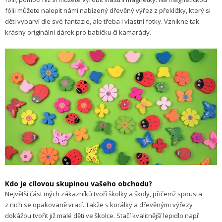
fólii můžete nalepit námi nabízený dřevěný výřez z překližky, který si
děti vybarví dle své fantazie, ale třeba i vlastní fotky. Vznikne tak
krásný originální dárek pro babičku či kamarády.
Kdo je cílovou skupinou vašeho obchodu?
Největší část mých zákazníků tvoří školky a školy, přičemž spousta
z nich se opakovaně vrací. Takže s korálky a dřevěnými výřezy
dokážou tvořit již malé děti ve školce. Stačí kvalitnější lepidlo např.