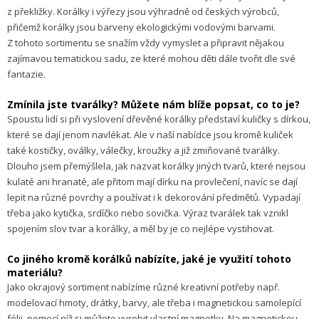
z překližky. Korálky i výřezy jsou výhradně od českých výrobců,
přičemž korálky jsou barveny ekologickými vodovými barvami.
Z tohoto sortimentu se snažím vždy vymyslet a připravit nějakou
zajímavou tematickou sadu, ze které mohou děti dále tvořit dle své
fantazie.
Zmínila jste tvarálky? Můžete nám blíže popsat, co to je?
Spoustu lidí si při vyslovení dřevěné korálky představí kuličky s dírkou,
které se dají jenom navlékat. Ale v naší nabídce jsou kromě kuliček
také kostičky, oválky, válečky, kroužky a již zmiňované tvarálky.
Dlouho jsem přemýšlela, jak nazvat korálky jiných tvarů, které nejsou
kulaté ani hranaté, ale přitom mají dírku na provlečení, navíc se dají
lepit na různé povrchy a používat i k dekorování předmětů. Vypadají
třeba jako kytička, srdíčko nebo sovička. Výraz tvarálek tak vznikl
spojením slov tvar a korálky, a měl by je co nejlépe vystihovat.
Co jiného kromě korálků nabízíte, jaké je využití tohoto
materiálu?
Jako okrajový sortiment nabízíme různé kreativní potřeby např.
modelovací hmoty, drátky, barvy, ale třeba i magnetickou samolepící
fólii, pomocí níž si můžete vyrobit vlastní magnetky. Na magnetickou