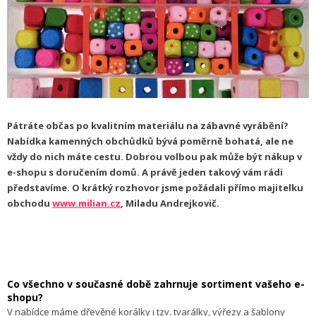
Pátráte občas po kvalitním materiálu na zábavné vyrábění?
Nabídka kamenných obchůdků bývá poměrně bohatá, ale ne
vždy do nich máte cestu. Dobrou volbou pak může být nákup v
e-shopu s doručením domů. A právě jeden takový vám rádi
představíme. O krátký rozhovor jsme požádali přímo majitelku
obchodu
www.milian.cz
, Miladu Andrejkovič.
Co všechno v současné době zahrnuje sortiment vašeho e-
shopu?
V nabídce máme dřevěné korálky i tzv. tvarálky, výřezy a šablony