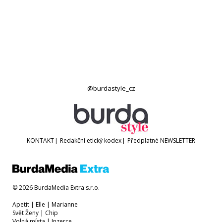
@burdastyle_cz
KONTAKT
|
Redakční etický kodex
|
Předplatné
NEWSLETTER
© 2026 BurdaMedia Extra s.r.o.
Apetit
|
Elle
|
Marianne
Svět Ženy
|
Chip
Volná místa
|
Inzerce