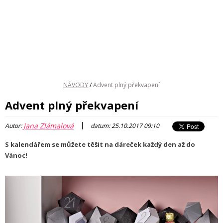
NÁVODY
/
Advent plný překvapení
Advent plný překvapení
|
Jana Zlámalová
Autor:
datum: 25.10.2017 09:10
S kalendářem se můžete těšit na dáreček každý den až do
Vánoc!