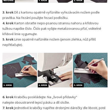
3. krok
Díl z kartonu opatrně vyřízněte vyřezávacím nožem podle
pravítka. Na řezání použijte řezací podložku.
4. krok
Karton obraťte nepo-psanou stranou nahoru a křídovou
tužkou napište číslo. Číslo pak vyšijte metalizovanou přízí, viditelné
křídové linie vygumujte.
5. krok
Linie opatrně nařízněte nožem (jenom zlehka, nůž příliš
nepřitlačujte).
6. krok
Krabičku poskládejte: Na „švové přídavky“
nalepte oboustranně lepicí pásku a díl složte.
7. krok
Jednotlivé krabičky naplňte drobnými dárečky dle libosti, poté