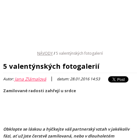
NÁVODY
/
5 valentýnských fotogalerií
5 valentýnských fotogalerií
|
Jana Zlámalová
Autor:
datum: 28.01.2016 14:53
Zamilované radosti zahřejí u srdce
Obklopte se láskou a hýčkejte váš partnerský vztah v jakékoliv
fázi, ať už jste čerstvě zamilovaná, nebo v dlouholetém