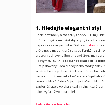
1. Hledejte elegantní styl
Podle návrhářky a majitelky značky
LEEDA
, Luci
módu povýšili na městský styl
. „Doba komunis
napravuje velmi pozvolna,“ řekla v
rozhovoru
čes
trička nebo móda, která se svou
funkčností hod
pracovní pohovor vůbec vhodné. Ženy mají opro
kostýmku, sukni a topu nebo šatech ke ko
„Pro pohovor je ideální šedý nebo modrý oblek. 
ze kterého je vyroben. Oblek z podřadného mate
může muž cítit nekomfortně,“ upozorňuje Petra Ko
výrobu obleků. A doplňuje, že je-li předpoklad
zapřemýšlejte o obleku z kvalitní vlny, který jedn
také zvyšuje životnost obleku.
Sako Velký Gatsby