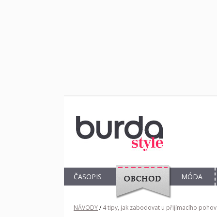
ČASOPIS
MÓDA
OBCHOD
NÁVODY
/
4 tipy, jak zabodovat u přijímacího poho