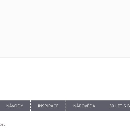
NÁVODY
INSPIRACE
NÁPOVĚDA
30 LET S
voru