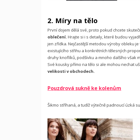
2. Míry na tělo
První dojem dělá své, proto pokud chcete skute
oblečení.
Hrajte si i s detaily, které budou vyja
jen zřídka. Nejčastější metodou výroby obleku je
existujícího střihu a konkrétních tělesných proporc
druhy knoflíků, podšívku a mnoho dalšího však mů
Své kousky přímo na tělo si ale mohou nechat uší
velikosti v obchodech.
Pouzdrová sukně ke kolenům
Šikmo stříhaná, a tudíž výtečně padnoucí úzká s