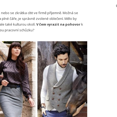
nebo se zkrátka cítit ve firmě příjemně. Možná se
a plné čáře, je správně zvolené oblečení. Mělo by
le také kulturou okolí.
V čem vyrazit na pohovor
k
tou pracovní schůzku?