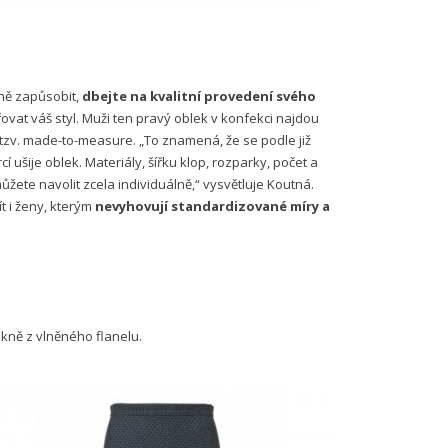
čně zapůsobit,
dbejte na kvalitní provedení svého
dřovat váš styl. Muži ten pravý oblek v konfekci najdou
 tzv. made-to-measure. „To znamená, že se podle již
í ušije oblek. Materiály, šířku klop, rozparky, počet a
žete navolit zcela individuálně,“ vysvětluje Koutná.
t i ženy, kterým
nevyhovují standardizované míry a
ukně z vlněného flanelu.