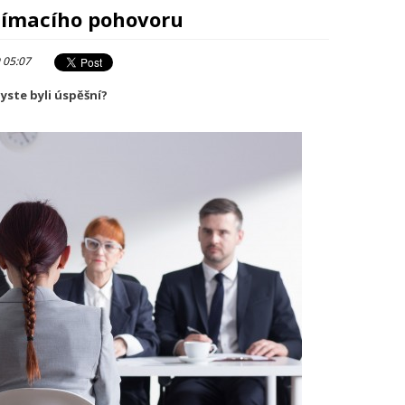
ijímacího pohovoru
 05:07
byste byli úspěšní?