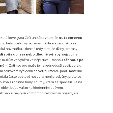
e Kutálkové, jsou Češi unikátní v tom, že
outdoorovou
mu tady vcelku výrazně vymlátila eleganci. A to se
ká návrhářka. Obecně tedy platí, že džíny, kraťasy,
í spíše do lesa nebo dlouhé výšlapy
, nejsou na
ti mužům ve výběru volnější ruce – mohou
sáhnout po
lenům
. Zatímco pro muže je nejjednodušší zvolit oblek.
Na celkovém výsledku se velkou měrou podílí materiál,
riálu často postavě nesedí a není prodyšný, proto se
utná z rodinné firmy Koutný, která se specializuje na
, že oblek bude vaším každodenním oděvem,
ak nabízí nejvyšší komfort při celoročním nošení, ale