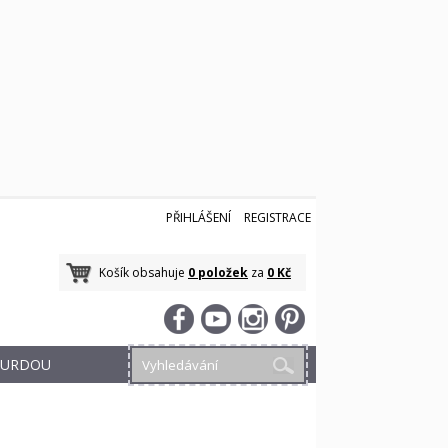
PŘIHLÁŠENÍ
REGISTRACE
Košík obsahuje
0 položek
za
0 Kč
 BURDOU