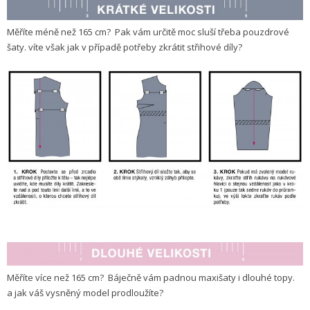
Měříte méně než 165 cm? Pak vám určitě moc sluší třeba pouzdrové
šaty. víte však jak v případě potřeby zkrátit střihové díly?
Měříte více než 165 cm? Báječně vám padnou maxišaty i dlouhé topy.
a jak váš vysněný model prodloužíte?