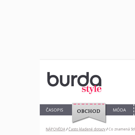
ČASOPIS
MÓDA
OBCHOD
NÁPOVĚDA
/
Často kladené dotazy
/
Co znamená Stři