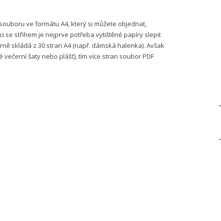
 souboru ve formátu A4, který si můžete objednat,
 se střihem je nejprve potřeba vytištěné papíry slepit
ně skládá z 30 stran A4 (např. dámská halenka). Avšak
é večerní šaty nebo plášť), tím více stran soubor PDF