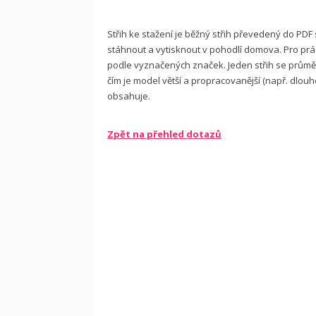
Střih ke stažení je běžný střih převedený do PDF
stáhnout a vytisknout v pohodlí domova. Pro práci
podle vyznačených značek. Jeden střih se průměr
čím je model větší a propracovanější (např. dlouh
obsahuje.
Zpět na přehled dotazů