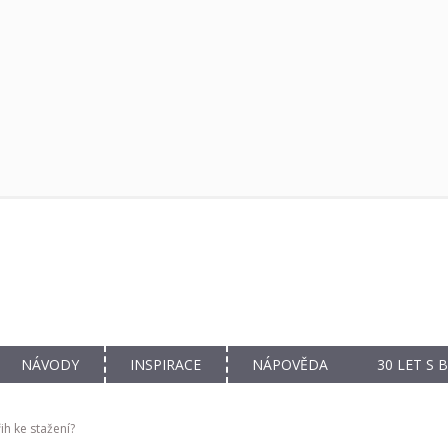
NÁVODY
INSPIRACE
NÁPOVĚDA
30 LET S
h ke stažení?