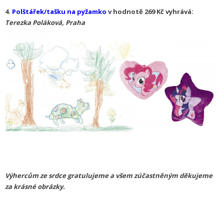
4.
Polštářek/tašku na pyžamko
v hodnotě 269 Kč vyhrává:
Terezka Poláková, Praha
Výhercům ze srdce gratulujeme a všem zúčastněným děkujeme
za krásné obrázky.