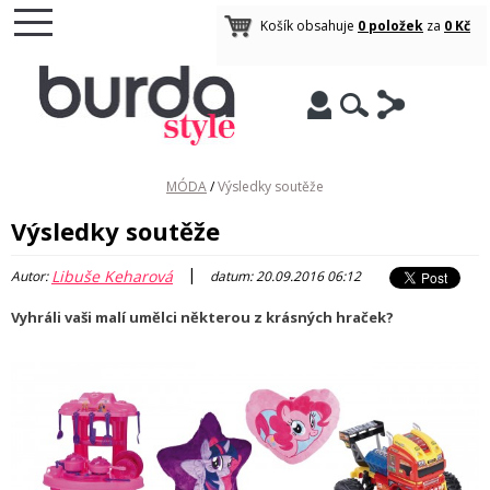
Košík obsahuje
0 položek
za
0 Kč
MÓDA
/
Výsledky soutěže
Výsledky soutěže
|
Libuše Keharová
Autor:
datum: 20.09.2016 06:12
Vyhráli vaši malí umělci některou z krásných hraček?