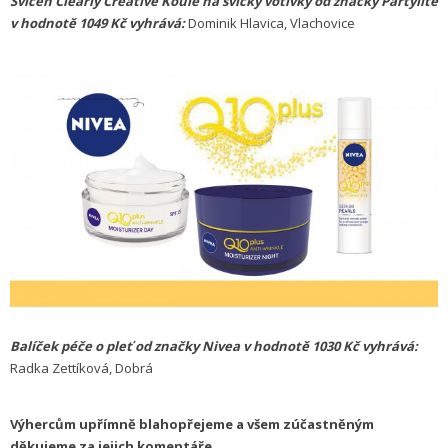
Svícen Clearly Creative Koule na svíčky votivky od značky Partylite
v hodnotě 1049 Kč vyhrává:
Dominik Hlavica, Vlachovice
Balíček péče o pleť od značky Nivea v hodnotě 1030 Kč vyhrává:
Radka Zettíková, Dobrá
Výhercům upřímně blahopřejeme a všem zúčastněným
děkujeme za jejich komentáře.