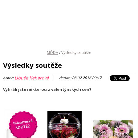
MÓDA
/
Výsledky soutěže
Výsledky soutěže
|
Libuše Keharová
Autor:
datum: 08.02.2016 09:17
Vyhráli jste některou z valentýnských cen?