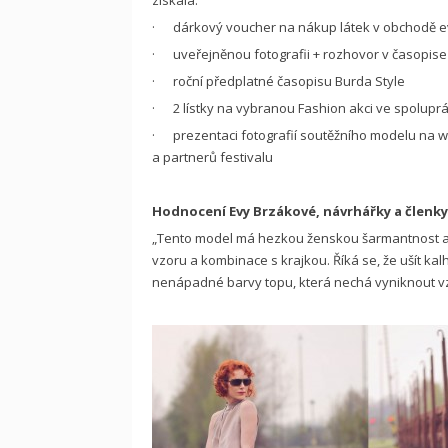
získala:
· dárkový voucher na nákup látek v obchodě evi
· uveřejněnou fotografii + rozhovor v časopise
· roční předplatné časopisu Burda Style
· 2 lístky na vybranou Fashion akci ve spoluprá
· prezentaci fotografií soutěžního modelu na w
a partnerů festivalu
Hodnocení Evy Brzákové, návrhářky a členk
„Tento model má hezkou ženskou šarmantnost a s
vzoru a kombinace s krajkou. Říká se, že ušít kalho
nenápadné barvy topu, která nechá vyniknout vzo