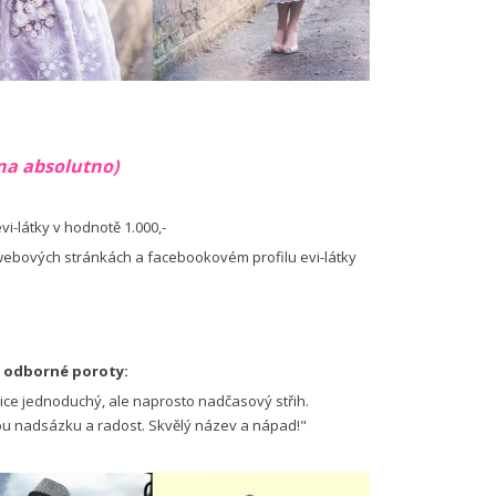
na absolutno)
-látky v hodnotě 1.000,-
webových stránkách a facebookovém profilu evi-látky
y odborné poroty:
 sice jednoduchý, ale naprosto nadčasový střih.
nou nadsázku a radost. Skvělý název a nápad!"