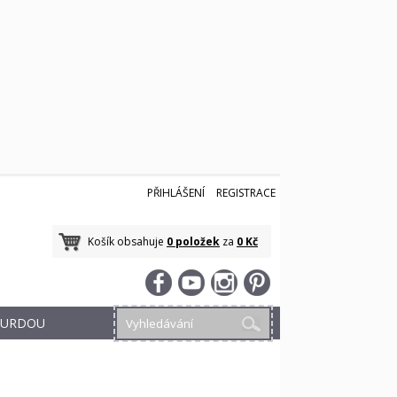
PŘIHLÁŠENÍ
REGISTRACE
Košík obsahuje
0 položek
za
0 Kč
 BURDOU