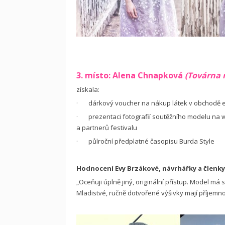
3. místo: Alena Chnapková
(Továrna 
získala:
· dárkový voucher na nákup látek v obchodě evi
· prezentaci fotografií soutěžního modelu na 
a partnerů festivalu
· půlroční předplatné časopisu Burda Style
Hodnocení Evy Brzákové, návrhářky a členk
„Oceňuji úplně jiný, originální přístup. Model má
Mladistvé, ručně dotvořené výšivky mají příjem