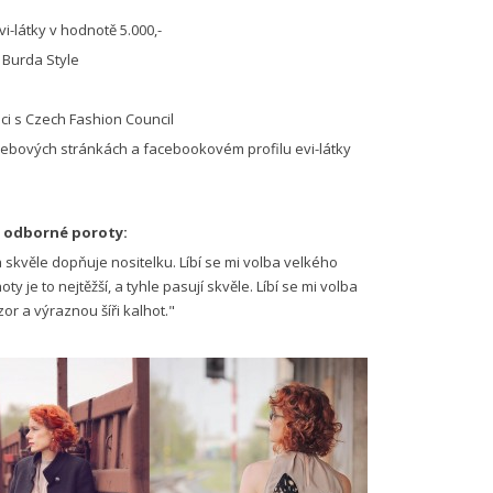
-látky v hodnotě 5.000,-
 Burda Style
ci s Czech Fashion Council
ebových stránkách a facebookovém profilu evi-látky
y odborné poroty:
kvěle dopňuje nositelku. Líbí se mi volba velkého
ty je to nejtěžší, a tyhle pasují skvěle. Líbí se mi volba
r a výraznou šíři kalhot."