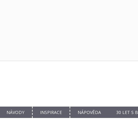
NÁVODY
INSPIRACE
NÁPOVĚDA
30 LET S