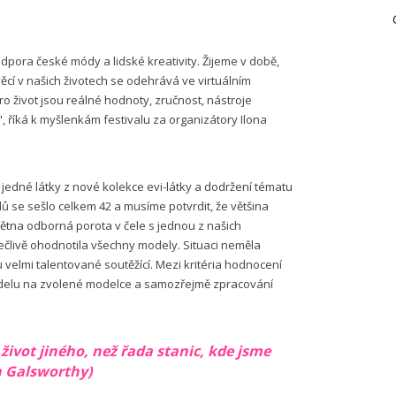
odpora české módy a lidské kreativity. Žijeme v době,
ěcí v našich životech se odehrává ve virtuálním
ro život jsou reálné hodnoty, zručnost, nástroje
", říká k myšlenkám festivalu za organizátory Ilona
 jedné látky z nové kolekce evi-látky a dodržení tématu
ů se sešlo celkem 42 a musíme potvrdit, že většina
větna odborná porota v čele s jednou z našich
člivě ohodnotila všechny modely. Situaci neměla
u velmi talentované soutěžící. Mezi kritéria hodnocení
g modelu na zvolené modelce a samozřejmě zpracování
 život jiného, než řada stanic, kde jsme
n Galsworthy)