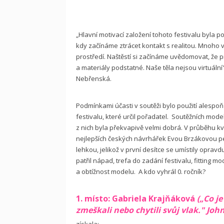
„Hlavní motivací založení tohoto festivalu byla p
kdy začínáme ztrácet kontakt s realitou. Mnoho v
prostředí. Naštěstí si začínáme uvědomovat, že p
a materiály podstatné. Naše těla nejsou virtuální
Nebřenská.
Podmínkami účasti v soutěži bylo použití alespoň
festivalu, které určil pořadatel.
Soutěžních model
z nich byla překvapivě velmi dobrá. V průběhu k
nejlepších českých návrhářek Evou Brzákovou pe
lehkou, jelikož v první desítce se umístily opravd
patřil nápad, trefa do zadání festivalu, fittin
a obtížnost modelu.
A kdo vyhrál 0. ročník?
1. místo: Gabriela Krajňáková
(„Co je
zmeškali nebo chytili svůj vlak." Joh