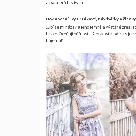
a partnerů festivalu
Hodnocení Evy Brzákové, návrhářky a členk
„Líbí se mi název a jeho jemné a výstižné zrealizov
blízké. Oceňuji něžnost a ženskost modelu s jemn
báječná!"