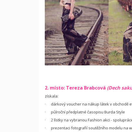
2. místo: Tereza Brabcová
(Dech saku
získala:
· dárkový voucher na nákup látek v obchodě evi
· půlroční předplatné časopisu Burda Style
· 2 lístky na vybranou Fashion akci - spoluprác
· prezentaci fotografií soutěžního modelu na w