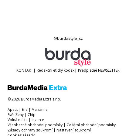
@burdastyle_cz
KONTAKT
|
Redakční etický kodex
|
Předplatné
NEWSLETTER
© 2026 BurdaMedia Extra s.r.o.
Apetit
|
Elle
|
Marianne
Svět Ženy
|
Chip
Volná místa
|
Inzerce
Všeobecné obchodní podmínky
|
Zvláštní obchodní podmínky
Zásady ochrany soukromí
|
Nastavení soukromí
Cookies zásady