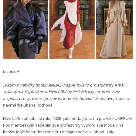
foto: mbpfw
„Vážím si nabídky hotelu ANDAZ Prague, byla to pro studenty a mě
velká výzva. Vyprávíme oděvní příběhy českých legend, které byly
inspirací pro výtvarné zpracování interiérů hotelu,”
představuje kolekci
návrhářka Liběna Rochová.
Návrhářka působí od roku 2008 jako pedagožka na pražské UMPRUM.
Pod mentorským vedením své profesorky vytvořili své modely na
letošní MBPFW studenti Ateliéru designu oděvu a obuvi - Julia