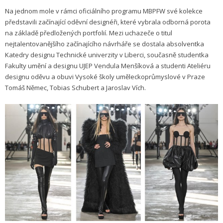
Na jednom mole v rámci oficiálního programu MBPFW své kolekce
představili začínající oděvní designéři, které vybrala odborná porota
na základě předložených portfolií. Mezi uchazeče o titul
nejtalentovanějšího začínajícího návrháře se dostala absolventka
Katedry designu Technické univerzity v Liberci, současně studentka
Fakulty umění a designu UJEP Vendula Menšíková a studenti Ateliéru
designu oděvu a obuvi Vysoké školy uměleckoprůmyslové v Praze
Tomáš Němec, Tobias Schubert a Jaroslav Vích.