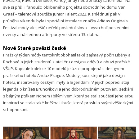
Kováčika, Pavola Dendise, Vandy Jandy nebo značky Laformela. Na
své si přišli i fanoušci oblíbeného projektu obchodního domu Van
Graaf – talentové soutěže Junior Talent 2022. K shlédnutí pak v
průběhu víkendu byla i speciální instalace značky Adidas Originals.
Festival módy ale ještě neřekl poslední slovo – vyvrcholí posledními
eventy a následnou afterparty ve středu 13. dubna.
Nové Staré pověsti české
Pražský týden módy tentokrát obohatil také zajímavý počin Liběny a
Rochové a jejích studentů z ateliéru designu oděvů a obuvi pražské
VŠUP. Kapsule kolekce 10 modelů je úzce propojená s designem
pražského hotelu Andaz Prague. Modely jsou, stejně jako design
hotelu, inspirovány českými mýty a legendami. V jejich popředí stojí
legenda o knížeti Bruncvíkovi a jeho dobrodružném putování, setkání
s bájným ptákem Nohem i bílým lvem, který se stal součástí jeho erbu.
Inspirací se stala také kněžna Libuše, která proslula svými věšteckými
schopnostmi.