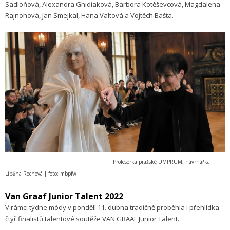
Sadloňová, Alexandra Gnidiaková, Barbora Kotěševcová, Magdalena
Rajnohová, Jan Smejkal, Hana Valtová a Vojtěch Bašta.
Profesorka pražské UMPRUM, návrhářka
Liběna Rochová | foto: mbpfw
Van Graaf Junior Talent 2022
V rámci týdne módy v pondělí 11. dubna tradičně proběhla i přehlídka
čtyř finalistů talentové soutěže VAN GRAAF Junior Talent.