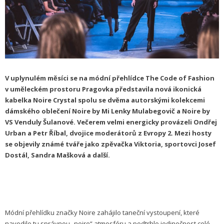
V uplynulém měsíci se na módní přehlídce The Code of Fashion
v uměleckém prostoru Pragovka představila nová ikonická
kabelka Noire Crystal spolu se dvěma autorskými kolekcemi
dámského oblečení Noire by Mi Lenky Mulabegovič a Noire by
VS Venduly Šulanové. Večerem velmi energicky provázeli Ondřej
Urban a Petr Říbal, dvojice moderátorů z Evropy 2. Mezi hosty
se objevily známé tváře jako zpěvačka Viktoria, sportovci Josef
Dostál, Sandra Mašková a další.
Módní přehlídku značky Noire zahájilo taneční vystoupení, které
navodilo tu správnou „noire“ atmosféru a podtrhlo jedinečnost celé