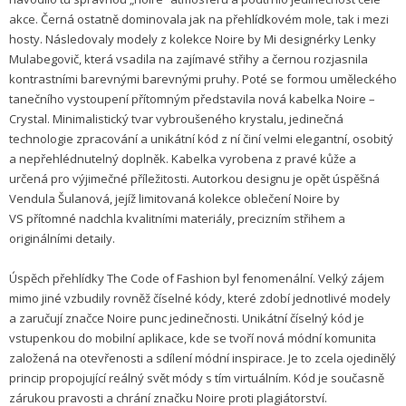
akce. Černá ostatně dominovala jak na přehlídkovém mole, tak i mezi
hosty. Následovaly modely z kolekce Noire by Mi designérky Lenky
Mulabegovič, která vsadila na zajímavé střihy a černou rozjasnila
kontrastními barevnými barevnými pruhy. Poté se formou uměleckého
tanečního vystoupení přítomným představila nová kabelka Noire –
Crystal. Minimalistický tvar vybroušeného krystalu, jedinečná
technologie zpracování a unikátní kód z ní činí velmi elegantní, osobitý
a nepřehlédnutelný doplněk. Kabelka vyrobena z pravé kůže a
určená pro výjimečné příležitosti. Autorkou designu je opět úspěšná
Vendula Šulanová, jejíž limitovaná kolekce oblečení Noire by
VS přítomné nadchla kvalitními materiály, precizním střihem a
originálními detaily.
Úspěch přehlídky The Code of Fashion byl fenomenální. Velký zájem
mimo jiné vzbudily rovněž číselné kódy, které zdobí jednotlivé modely
a zaručují značce Noire punc jedinečnosti. Unikátní číselný kód je
vstupenkou do mobilní aplikace, kde se tvoří nová módní komunita
založená na otevřenosti a sdílení módní inspirace. Je to zcela ojedinělý
princip propojující reálný svět módy s tím virtuálním. Kód je současně
zárukou pravosti a chrání značku Noire proti plagiátorství.