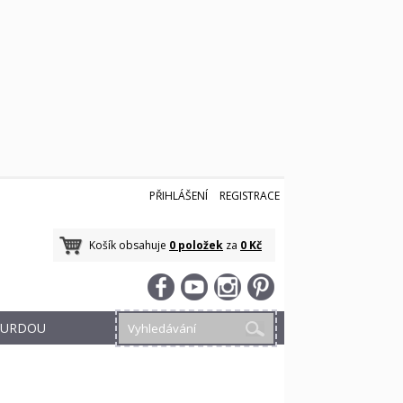
PŘIHLÁŠENÍ
REGISTRACE
Košík obsahuje
0 položek
za
0 Kč
 BURDOU