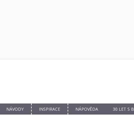
NÁVODY
INSPIRACE
NÁPOVĚDA
30 LET S