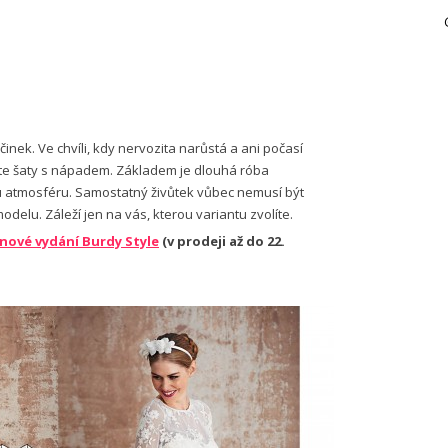
účinek. Ve chvíli, kdy nervozita narůstá a ani počasí
ítáte šaty s nápadem. Základem je dlouhá róba
 atmosféru. Samostatný živůtek vůbec nemusí být
odelu. Záleží jen na vás, kterou variantu zvolíte.
nové vydání Burdy Style
(v prodeji až do 22.