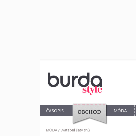
ČASOPIS
MÓDA
OBCHOD
MÓDA
/
Svatební šaty snů