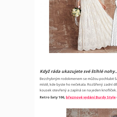
Když ráda ukazujete své štíhlé nohy.
Bezchybným rodokmenem se můžou pochlubit šaty à
místě, kde byste ho nečekala. Rozšířený zadní díl
kousek otevřený a zapíná se na jeden knoflíček.
Retro šaty 106,
březnové vydání Burdy Style