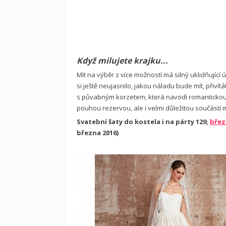
Když milujete krajku...
Mít na výběr z více možností má silný uklidňující 
si ještě neujasnilo, jakou náladu bude mít, přiv
s půvabným korzetem, která navodí romantickou
pouhou rezervou, ale i velmi důležitou součástí m
Svatební šaty do kostela i na párty 129,
břez
března 2016)