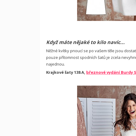
Když máte nějaké to kilo navíc...
Něžné kvítky pnoucí se po vašem těle jsou dost
pouze přítomnost spodních šatů je zcela nevyhn
najednou.
Krajkové šaty 138 A
,
březnové vydání Burdy S