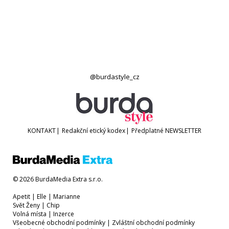
@burdastyle_cz
KONTAKT
|
Redakční etický kodex
|
Předplatné
NEWSLETTER
© 2026 BurdaMedia Extra s.r.o.
Apetit
|
Elle
|
Marianne
Svět Ženy
|
Chip
Volná místa
|
Inzerce
Všeobecné obchodní podmínky
|
Zvláštní obchodní podmínky