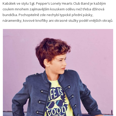
Kabátek ve stylu Sgt. Pepper’s Lonely Hearts Club Band je každým
coulem mnohem zajímavějším kouskem oděvu než třeba džínová
bundička. Pochopitelně zde nechybí typické přední pásky,
nárameníky, kovové knoflíky ani okrasné stužky podél vnějších okrajů.