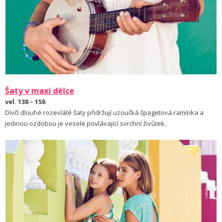
Šaty v maxi délce
vel. 138 – 158
Dívčí dlouhé rozevláté šaty přidržují uzoučká špagetová ramínka a
jedinou ozdobou je vesele povlávající svrchní živůtek.