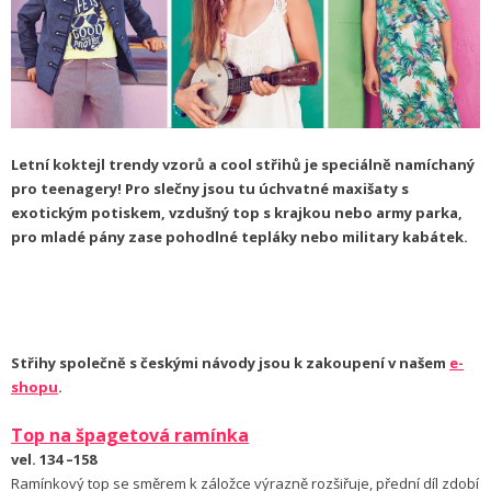
Letní koktejl trendy vzorů a cool střihů je speciálně namíchaný
pro teenagery! Pro slečny jsou tu úchvatné maxišaty s
exotickým potiskem, vzdušný top s krajkou nebo army parka,
pro mladé pány zase pohodlné tepláky nebo military kabátek.
Střihy společně s českými návody jsou k zakoupení v našem
e-
shopu
.
Top na špagetová ramínka
vel. 134 –158
Ramínkový top se směrem k záložce výrazně rozšiřuje, přední díl zdobí