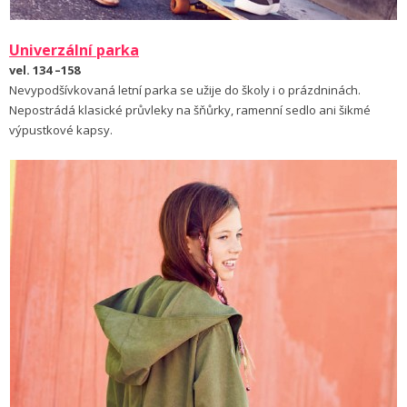
Univerzální parka
vel. 134 –158
Nevypodšívkovaná letní parka se užije do školy i o prázdninách.
Nepostrádá klasické průvleky na šňůrky, ramenní sedlo ani šikmé
výpustkové kapsy.