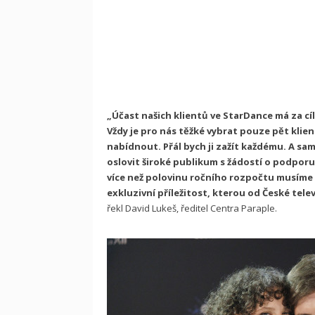
„Účast našich klientů ve StarDance má za cí
Vždy je pro nás těžké vybrat pouze pět kli
nabídnout. Přál bych ji zažít každému. A s
oslovit široké publikum s žádostí o podpor
více než polovinu ročního rozpočtu musíme z
exkluzivní příležitost, kterou od České tel
řekl David Lukeš, ředitel Centra Paraple.