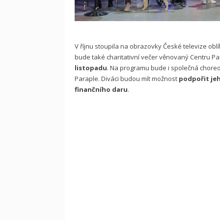
V říjnu stoupila na obrazovky České televize ob
bude také charitativní večer věnovaný Centru Par
listopadu
. Na programu bude i společná choreogr
Paraple. Diváci budou mít možnost
podpořit je
finančního daru
.