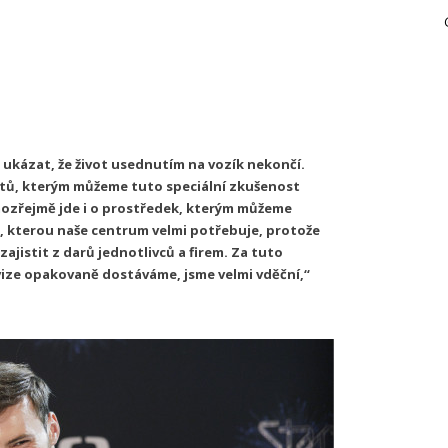
l ukázat, že život usednutím na vozík nekončí.
entů, kterým můžeme tuto speciální zkušenost
amozřejmě jde i o prostředek, kterým můžeme
u, kterou naše centrum velmi potřebuje, protože
ajistit z darů jednotlivců a firem. Za tuto
evize opakovaně dostáváme, jsme velmi vděční,“