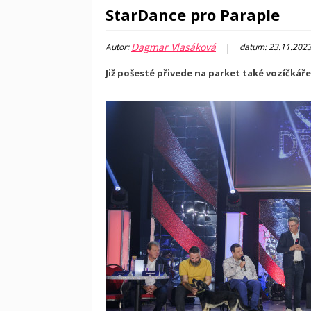
StarDance pro Paraple
Dagmar Vlasáková
|
Autor:
datum: 23.11.202
Již pošesté přivede na parket také vozíčká