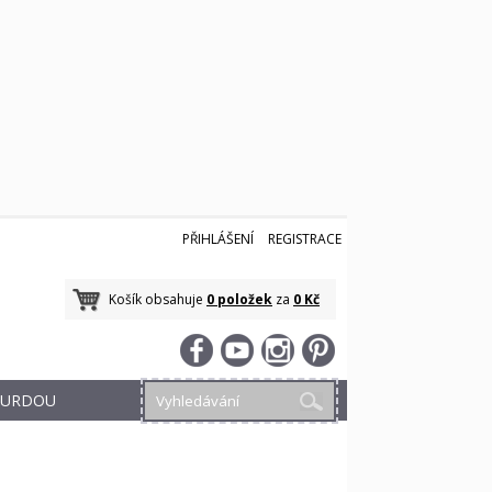
PŘIHLÁŠENÍ
REGISTRACE
Košík obsahuje
0 položek
za
0 Kč
 BURDOU