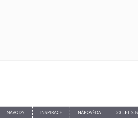
NÁVODY
INSPIRACE
NÁPOVĚDA
30 LET S