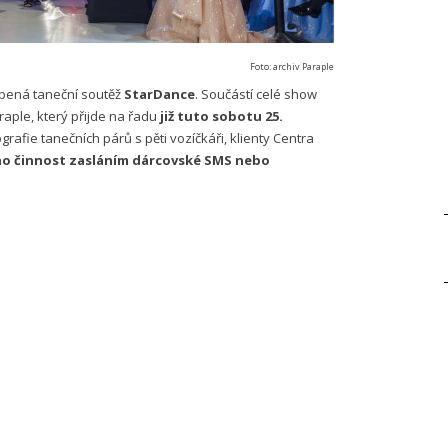
Foto: archiv Paraple
líbená taneční soutěž
StarDance
. Součástí celé show
aple, který přijde na řadu
již tuto sobotu 25.
afie tanečních párů s pěti vozíčkáři, klienty Centra
ho činnost zasláním dárcovské SMS nebo