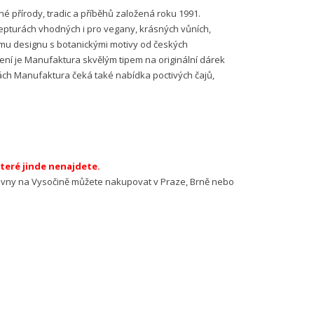
 přírody, tradic a příběhů založená roku 1991.
cepturách vhodných i pro vegany, krásných vůních,
vnímu designu s botanickými motivy od českých
ní je Manufaktura skvělým tipem na originální dárek
ách Manufaktura čeká také nabídka poctivých čajů,
které jinde nenajdete.
alcovny na Vysočině můžete nakupovat v Praze, Brně nebo