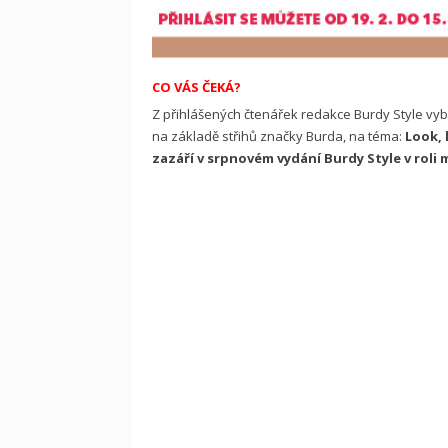
CO VÁS ČEKÁ?
Z přihlášených čtenářek redakce Burdy Style vy
na základě střihů značky Burda, na téma:
Look, 
zazáří v srpnovém vydání Burdy Style v roli