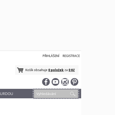
PŘIHLÁŠENÍ
REGISTRACE
Košík obsahuje
0 položek
za
0 Kč
 BURDOU