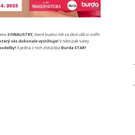
bere
3 FINALISTKY,
které budou mít za úkol ušít si outfit
který vás dokonale vystihuje!
V něm pak samy
 modelky!
A jedna z nich získá titul
Burda STAR!