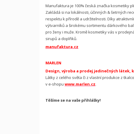
Manufaktura je 100% česká značka kosmetiky plné
Zakládá si na lokálnosti, účinných & šetrných re
respektu k přírodě a udržitelnosti. Díky atrakti
výtvarníků a širokému sortimentu dárkového bale
pro ženy i muže. Kromě kosmetiky vás v prodejn
sirupů a doplňků.
manufaktura.cz
MARLEN
Design, výroba a prodej jedinečných látek, 
Látky z celého světa či z vlastní produkce z tk
v e-shopu
www.marlen.cz
.
Těšíme se na vaše přihlášky!