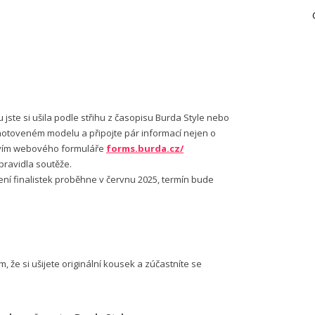
 jste si ušila podle střihu z časopisu Burda Style nebo
zhotoveném modelu a připojte pár informací nejen o
ctvím webového formuláře
forms.burda.cz/
pravidla soutěže.
cení finalistek proběhne v červnu 2025, termín bude
 že si ušijete originální kousek a zúčastníte se