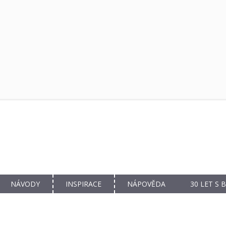
NÁVODY
INSPIRACE
NÁPOVĚDA
30 LET S