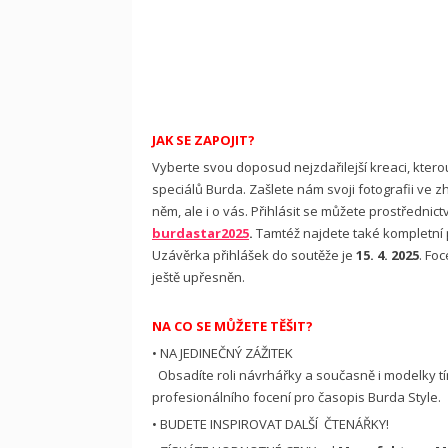
JAK SE ZAPOJIT?
Vyberte svou doposud nejzdařilejší kreaci, kterou
speciálů Burda. Zašlete nám svoji fotografii ve 
něm, ale i o vás. Přihlásit se můžete prostředni
burdastar2025
.
Tamtéž najdete také kompletní 
Uzávěrka přihlášek do soutěže je
15. 4. 2025
. Fo
ještě upřesněn.
NA CO SE MŮŽETE TĚŠIT?
• NA JEDINEČNÝ ZÁŽITEK
Obsadíte roli návrhářky a současně i modelky tím,
profesionálního focení pro časopis Burda Style.
• BUDETE INSPIROVAT DALŠÍ ČTENÁŘKY!