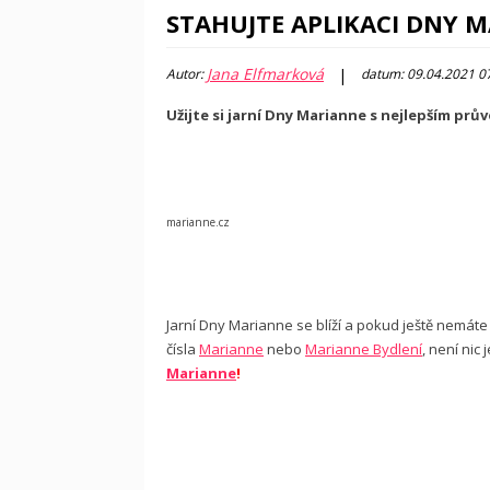
STAHUJTE APLIKACI DNY 
Jana Elfmarková
|
Autor:
datum: 09.04.2021 0
Užijte si jarní Dny Marianne s nejlepším pr
fo
marianne.cz
Jarní Dny Marianne se blíží a pokud ještě nemá
čísla
Marianne
nebo
Marianne Bydlení
, není nic
Marianne
!