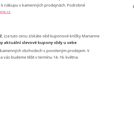
žít k nákupu v kamenných prodejnách. Podrobné
ne.cz
.
Kč
, (za tuto cenu získáte obě kuponové knížky Marianne
y aktuální slevové kupony vždy u sebe
.
a v kamenných obchodech s povoleným prodejem. V
 vás budeme těšit v termínu 14.-16. května.