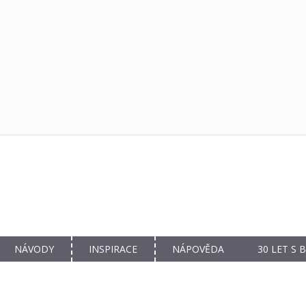
NÁVODY
INSPIRACE
NÁPOVĚDA
30 LET S