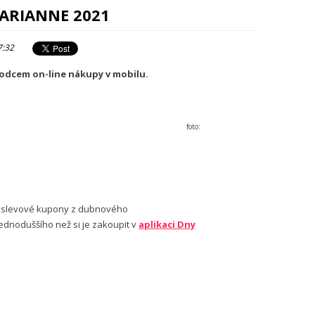
MARIANNE 2021
7:32
ůvodcem on-line nákupy v mobilu.
to:
te slevové kupony z dubnového
 jednoduššího než si je zakoupit v
aplikaci Dny