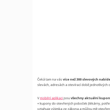
Čeká tam na vás
více než 300 slevových nabíde
slevách, adresách a otevírací době jednotlivých
V
mobilní aplikaci
jsou
všechny aktuální kupon
+ kupony do otevřených poboček (lékárny, potřeby
vztahuje výjimka ze zákona a můžou mít otevřeno 