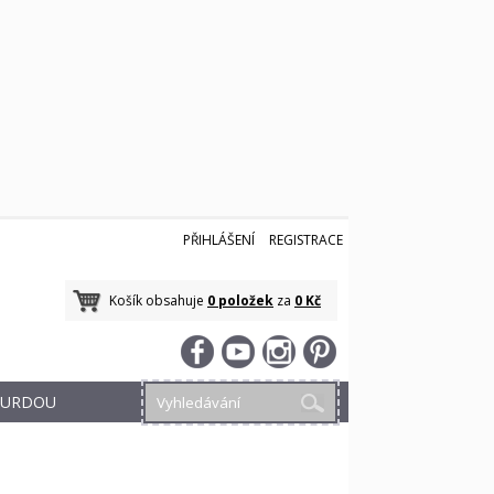
PŘIHLÁŠENÍ
REGISTRACE
Košík obsahuje
0 položek
za
0 Kč
 BURDOU