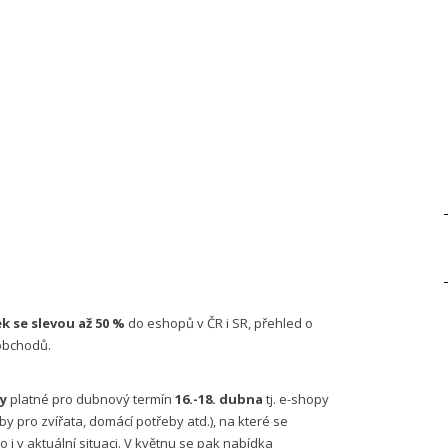
k se slevou až 50 %
do eshopů v ČR i SR, přehled o
 obchodů.
y
platné pro dubnový termín
16.-18. dubna
tj. e-shopy
 pro zvířata, domácí potřeby atd.), na které se
i v aktuální situaci. V květnu se pak nabídka