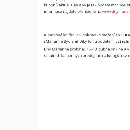
kuponů aktualizuje a vy je tak budete moci vyu
informace najdete přehledně na
www.dnymarian
Kuponová knížka je v aplikaci ke stažení za
110 
i Marianne Bydlení). Díky tomu budete mít
všechn
Dny Marianne probíhaji 16.-18. dubna on-line 
ostatních kamenných prodejnách a loungich se na