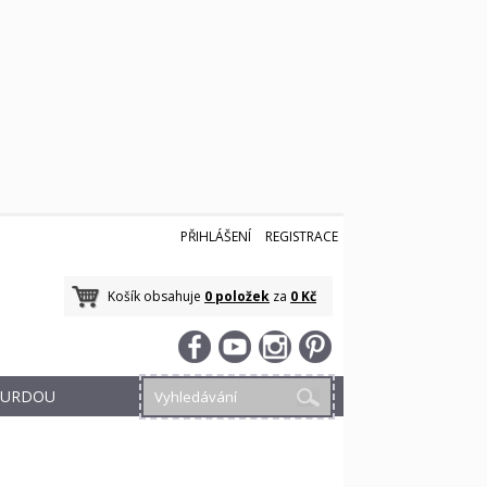
PŘIHLÁŠENÍ
REGISTRACE
Košík obsahuje
0 položek
za
0 Kč
 BURDOU