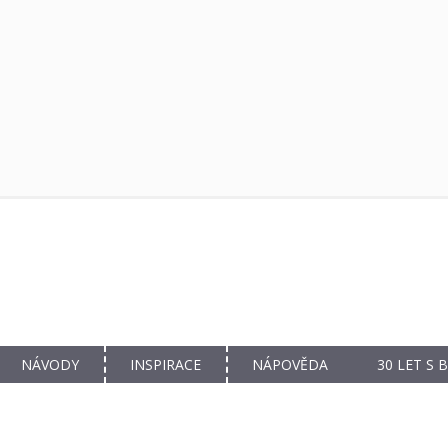
NÁVODY
INSPIRACE
NÁPOVĚDA
30 LET S