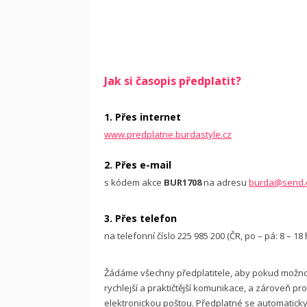
Jak si časopis předplatit?
1. Přes internet
www.predplatne.burdastyle.cz
2. Přes e-mail
s kódem akce
BUR1708
na adresu
burda@send.
3. Přes telefon
na telefonní číslo 225 985 200 (ČR, po – pá: 8 – 1
Žádáme všechny předplatitele, aby pokud možno u
rychlejší a praktičtější komunikace, a zároveň p
elektronickou poštou. Předplatné se automaticky 