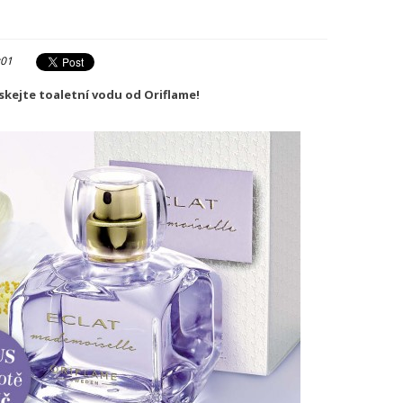
:01
ískejte toaletní vodu od Oriflame!