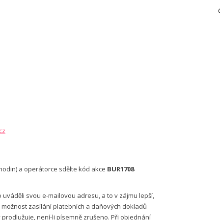
cz
8 hodin) a operátorce sdělte kód akce
BUR1708
váděli svou e-mailovou adresu, a to v zájmu lepší,
ro možnost zasílání platebních a daňových dokladů
prodlužuje, není-li písemně zrušeno. Při objednání