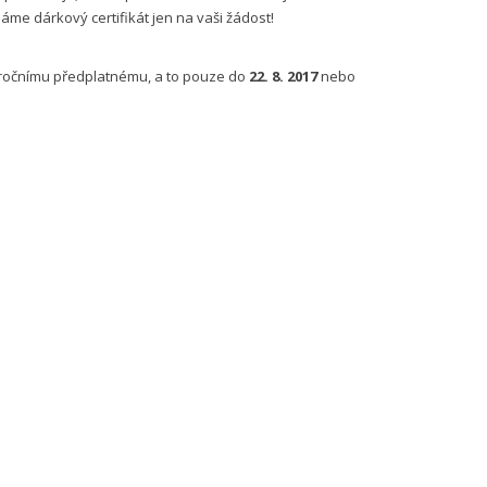
me dárkový certifikát jen na vaši žádost!
 ročnímu předplatnému, a to pouze do
22. 8. 2017
nebo