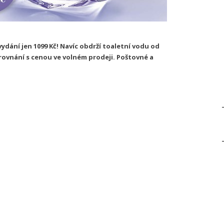
vydání jen 1099 Kč! Navíc obdrží toaletní vodu od
orovnání s cenou ve volném prodeji. Poštovné a