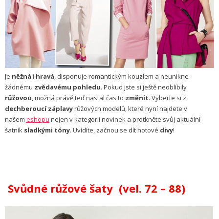
Je
něžná
i
hravá
, disponuje romantickým kouzlem a neunikne
žádnému
zvědavému pohledu
. Pokud jste si ještě neoblíbily
růžovou
, možná právě teď nastal čas to
změnit
. Vyberte si z
dechberoucí záplavy
růžových modelů, které nyní najdete v
našem
eshopu
nejen v kategorii novinek a protkněte svůj aktuální
šatník
sladkými tóny
. Uvídíte, začnou se dít hotové
divy
!
Svůdné růžové šaty (vel. 72 – 88)