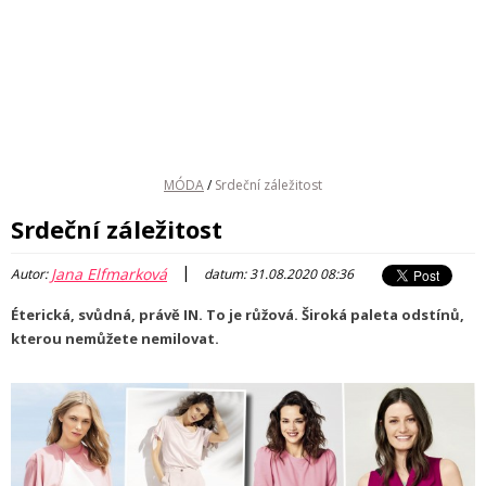
MÓDA
/
Srdeční záležitost
Srdeční záležitost
|
Jana Elfmarková
Autor:
datum: 31.08.2020 08:36
Éterická, svůdná, právě IN. To je růžová. Široká paleta odstínů,
kterou nemůžete nemilovat.