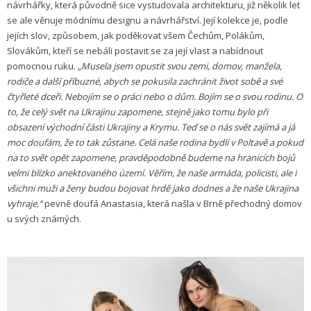
návrhářky, která původně sice vystudovala architekturu, již několik let
se ale věnuje módnímu designu a návrhářství. Její kolekce je, podle
jejích slov, způsobem, jak poděkovat všem Čechům, Polákům,
Slovákům, kteří se nebáli postavit se za její vlast a nabídnout
pomocnou ruku.
„Musela jsem opustit svou zemi, domov, manžela,
rodiče a další příbuzné, abych se pokusila zachránit život sobě a své
čtyřleté dceři. Nebojím se o práci nebo o dům. Bojím se o svou rodinu. O
to, že celý svět na Ukrajinu zapomene, stejně jako tomu bylo při
obsazení východní části Ukrajiny a Krymu. Teď se o nás svět zajímá a já
moc doufám, že to tak zůstane. Celá naše rodina bydlí v Poltavě a pokud
na to svět opět zapomene, pravděpodobně budeme na hranicích bojů
velmi blízko anektovaného území. Věřím, že naše armáda, policisti, ale i
všichni muži a ženy budou bojovat hrdě jako dodnes a že naše Ukrajina
vyhraje,“
pevně doufá Anastasia, která našla v Brně přechodný domov
u svých známých.