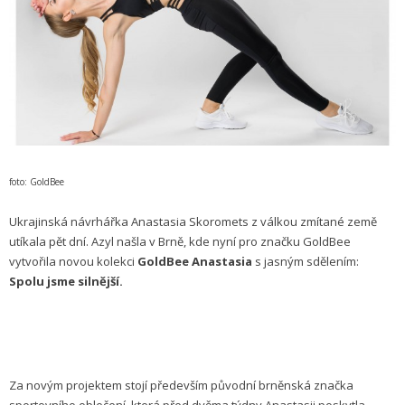
foto: GoldBee
Ukrajinská návrhářka Anastasia Skoromets z válkou zmítané země
utíkala pět dní. Azyl našla v Brně, kde nyní pro značku GoldBee
vytvořila novou kolekci
GoldBee Anastasia
s jasným sdělením:
Spolu jsme silnější.
Za novým projektem stojí především původní brněnská značka