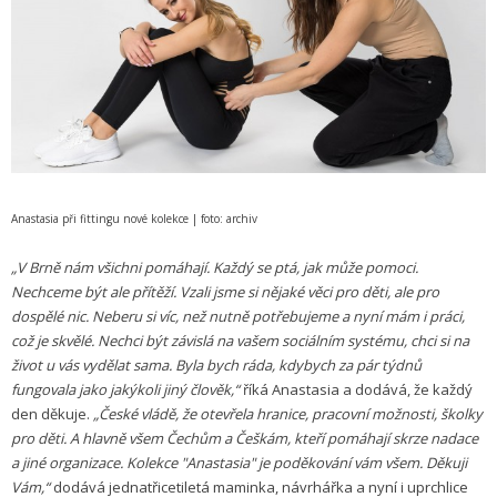
Anastasia při fittingu nové kolekce | foto: archiv
„V Brně nám všichni pomáhají. Každý se ptá, jak může pomoci.
Nechceme být ale přítěží. Vzali jsme si nějaké věci pro děti, ale pro
dospělé nic. Neberu si víc, než nutně potřebujeme a nyní mám i práci,
což je skvělé. Nechci být závislá na vašem sociálním systému, chci si na
život u vás vydělat sama. Byla bych ráda, kdybych za pár týdnů
fungovala jako jakýkoli jiný člověk,“
říká Anastasia a dodává, že každý
den děkuje.
„České vládě, že otevřela hranice, pracovní možnosti, školky
pro děti. A hlavně všem Čechům a Češkám, kteří pomáhají skrze nadace
a jiné organizace. Kolekce "Anastasia" je poděkování vám všem. Děkuji
Vám,“
dodává jednatřicetiletá maminka, návrhářka a nyní i uprchlice