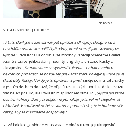
Jan Kočař a
Anastasiia Skoromets | foto: archiv
„V tuto chvíli jsme zaměstnali pět uprchlic z Ukrajiny. Designérku a
návrhářku Anastasii a další čtyři dámy, které pracují jako švadleny ve
výrobě,“
říká Kočař a dodává, že mnohdy vznikají ošemetné i velmi
vtipné situace, jelikož dámy neumějí anglicky a on zase Rusky či
Ukrajinsky.
„Domlouváme se vyloženě rukama – nohama nebo v
některých případech se pokoušejí překládat starší kolegyně, které se ve
škole učily Rusky. Někdy je to opravdu vtipné,“
směje se majitel značky
a jedním dechem dodává, že přijetí ukrajinských uprchlic do kolektivu
tým nejen posílilo, ale i zvláštním způsobem stmelilo.
„Slyším jen samé
pozitivní ohlasy. Dámy si vzájemně pomáhají, je to velmi kolegiální, až
přátelské. V současné době se snažíme pomoci i tím, že je budeme učit
česky, aby se maximálně adaptovaly.“
Nová kolekce „GoldBee Anastasia“ je plně v rukou její ukrajinské