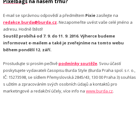
Pixelbags
na našem trhu?
E-mail se správnou odpovědí a předmětem
Pixie
zasílejte na
redakce.burda@burda.cz
. Nezapomeňte uvést vaše celé jméno a
adresu. Hodně štěstí!
Soutěž probíhá od 7. 9. do 11. 9. 2016. Výherce budeme
informovat e-mailem a také je zveřejníme na tomto webu
během pondělí 12. září.
Prostudujte si prosím pečlivě
podmínky soutěže
. Svou účastí
poskytujete vydavateli časopisu Burda Style (Burda Praha spol. s r. o.,
IČ: 15273598, se sídlem Přemyslovská 2845/43, 130 00 Praha 3) souhlas
s užitím a zpracováním svých osobních údajů a kontaktů pro
marketingové a redakční účely, více info na
www.burda.cz
.