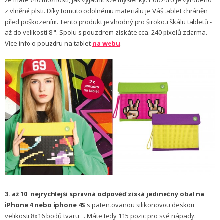
že máte 740 možností, jak vyjádřit své myšlenky. Pouzdro je vyrobeno
z vlněné plsti. Díky tomuto odolnému materiálu je Váš tablet chráněn
před poškozením. Tento produkt je vhodný pro širokou škálu tabletů -
až do velikosti 8 ". Spolu s pouzdrem získáte cca. 240 pixelů zdarma.
Více info o pouzdru na tablet
na webu
.
3. až 10. nejrychlejší správná odpověď získá jedinečný obal na
iPhone 4 nebo iphone 4S
s patentovanou silikonovou deskou
velikosti 8x16 bodů tvaru T. Máte tedy 115 pozic pro své nápady.