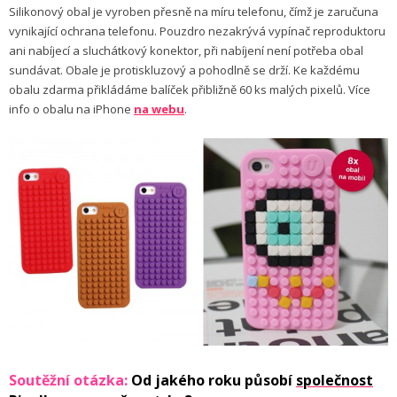
Silikonový obal je vyroben přesně na míru telefonu, čímž je zaručuna
vynikající ochrana telefonu. Pouzdro nezakrývá vypínač reproduktoru
ani nabíjecí a sluchátkový konektor, při nabíjení není potřeba obal
sundávat. Obale je protiskluzový a pohodlně se drží. Ke každému
obalu zdarma přikládáme balíček přibližně 60 ks malých pixelů. Více
info o obalu na iPhone
na webu
.
Soutěžní otázka:
Od jakého roku působí
společnost