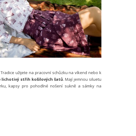
í Tradice užijete na pracovní schůzku na víkend nebo k
 lichotivý střih košilových šatů
. Mají jemnou siluetu
u krku, kapsy pro pohodlné nošení sukně a sámky na