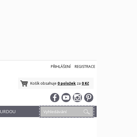
PŘIHLÁŠENÍ
REGISTRACE
Košík obsahuje
0 položek
za
0 Kč
 BURDOU