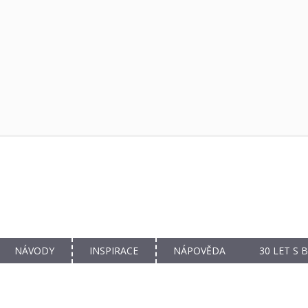
NÁVODY
INSPIRACE
NÁPOVĚDA
30 LET S