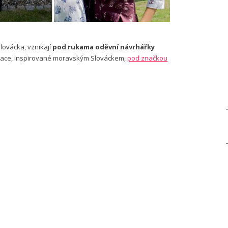
Slovácka, vznikají
pod rukama oděvní návrhářky
strace, inspirované moravským Slováckem,
pod značkou