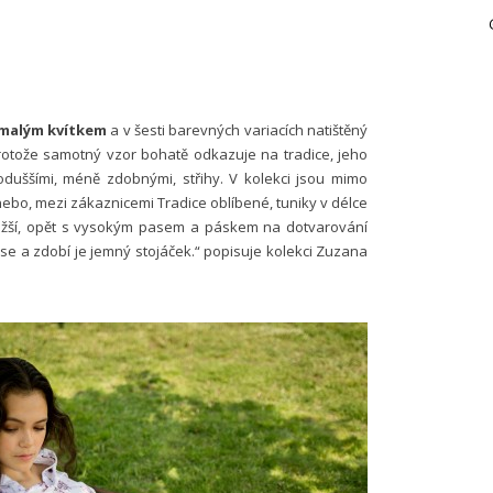
 malým kvítkem
a v šesti barevných variacích natištěný
rotože samotný vzor bohatě odkazuje na tradice, jeho
dnoduššími, méně zdobnými, střihy. V kolekci jsou mimo
nebo, mezi zákaznicemi Tradice oblíbené, tuniky v délce
užší, opět s vysokým pasem a páskem na dotvarování
pase a zdobí je jemný stojáček.“ popisuje kolekci Zuzana