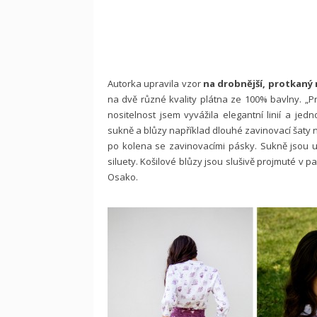
Autorka upravila vzor
na drobnější, protkaný
na dvě různé kvality plátna ze 100% bavlny. „P
nositelnost jsem vyvážila elegantní linií a je
sukně a blůzy například dlouhé zavinovací šaty 
po kolena se zavinovacími pásky. Sukně jsou 
siluety. Košilové blůzy jsou slušivě projmuté v 
Osako.