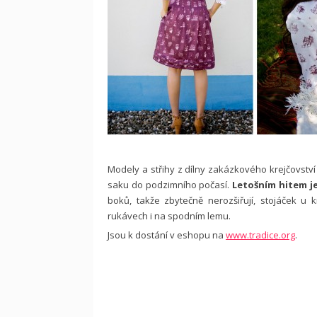
Modely a střihy z dílny zakázkového krejčovstv
saku do podzimního počasí.
Letošním hitem je
boků, takže zbytečně nerozšiřují, stojáček 
rukávech i na spodním lemu.
Jsou k dostání v eshopu na
www.tradice.org
.