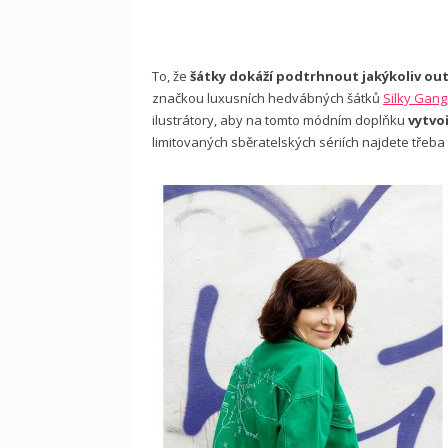
To, že
šátky dokáží podtrhnout jakýkoliv out
značkou luxusních hedvábných šátků
Silky Gang
ilustrátory, aby na tomto módním doplňku
vytvo
limitovaných sběratelských sériích najdete třeba