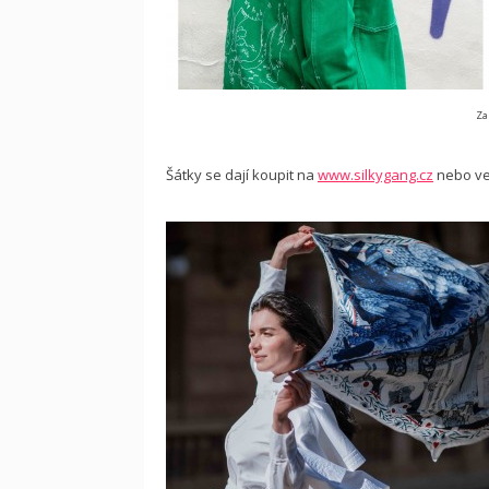
Za
Šátky se dají koupit na
www.silkygang.cz
nebo ve