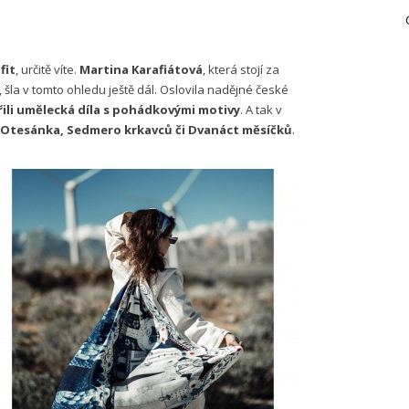
fit
, určitě víte.
Martina Karafiátová
, která stojí za
, šla v tomto ohledu ještě dál. Oslovila nadějné české
řili umělecká díla s pohádkovými motivy
. A tak v
Otesánka, Sedmero krkavců či Dvanáct měsíčků
.