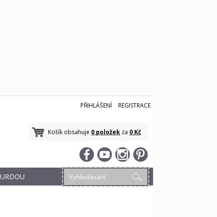
PŘIHLÁŠENÍ
REGISTRACE
Košík obsahuje
0 položek
za
0 Kč
 BURDOU