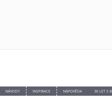
NÁVODY
INSPIRACE
NÁPOVĚDA
30 LET S