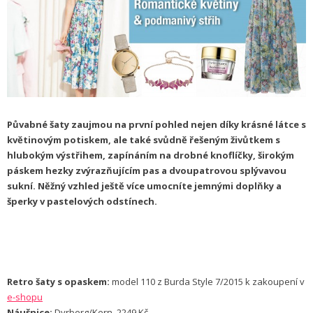
Půvabné šaty zaujmou na první pohled nejen díky krásné látce s
květinovým potiskem, ale také svůdně řešeným živůtkem s
hlubokým výstřihem, zapínáním na drobné knoflíčky, širokým
páskem hezky zvýrazňujícím pas a dvoupatrovou splývavou
sukní. Něžný vzhled ještě více umocníte jemnými doplňky a
šperky v pastelových odstínech.
Retro šaty s opaskem:
model 110 z Burda Style 7/2015 k zakoupení v
e-shopu
Náušnice:
Dyrberg/Kern, 2249 Kč