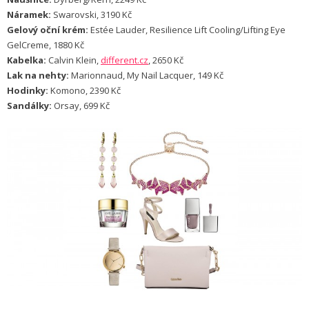
Náramek:
Swarovski, 3190 Kč
Gelový oční krém:
Estée Lauder, Resilience Lift Cooling/Lifting Eye
GelCreme, 1880 Kč
Kabelka:
Calvin Klein,
different.cz
, 2650 Kč
Lak na nehty:
Marionnaud, My Nail Lacquer, 149 Kč
Hodinky:
Komono, 2390 Kč
Sandálky:
Orsay, 699 Kč